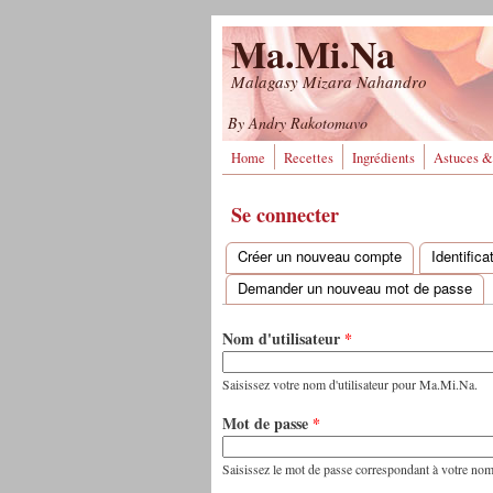
Aller au contenu principal
Ma.Mi.Na
Malagasy Mizara Nahandro
By Andry Rakotomavo
Home
Recettes
Ingrédients
Astuces &
Se connecter
Créer un nouveau compte
Identific
Onglets principaux
Demander un nouveau mot de passe
Nom d'utilisateur
*
Saisissez votre nom d'utilisateur pour Ma.Mi.Na.
Mot de passe
*
Saisissez le mot de passe correspondant à votre nom d