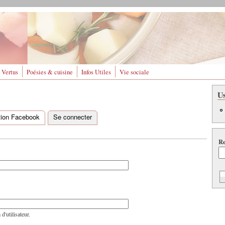
 Vertus
Poésies & cuisine
Infos Utiles
Vie sociale
U
ation Facebook
Se connecter
(onglet actif)
Re
'utilisateur.