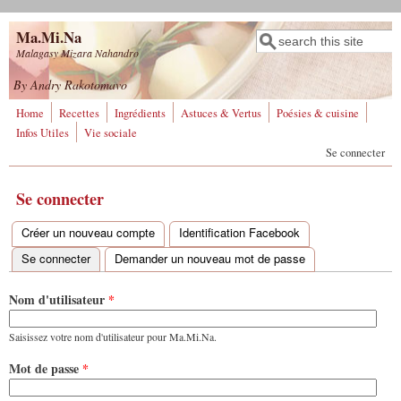
Aller au contenu principal
Ma.Mi.Na
Rechercher
Formulaire de
Malagasy Mizara Nahandro
recherche
By Andry Rakotomavo
Home
Recettes
Ingrédients
Astuces & Vertus
Poésies & cuisine
Infos Utiles
Vie sociale
Se connecter
Se connecter
Créer un nouveau compte
Identification Facebook
Onglets principaux
Se connecter
(onglet actif)
Demander un nouveau mot de passe
Nom d'utilisateur
*
Saisissez votre nom d'utilisateur pour Ma.Mi.Na.
Mot de passe
*