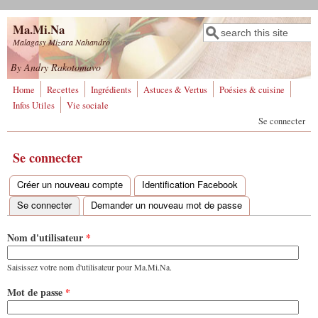
Aller au contenu principal
Ma.Mi.Na
Rechercher
Formulaire de
Malagasy Mizara Nahandro
recherche
By Andry Rakotomavo
Home
Recettes
Ingrédients
Astuces & Vertus
Poésies & cuisine
Infos Utiles
Vie sociale
Se connecter
Se connecter
Créer un nouveau compte
Identification Facebook
Onglets principaux
Se connecter
(onglet actif)
Demander un nouveau mot de passe
Nom d'utilisateur
*
Saisissez votre nom d'utilisateur pour Ma.Mi.Na.
Mot de passe
*