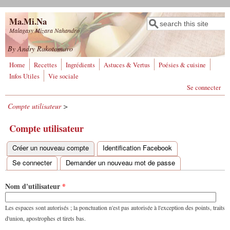
Aller au contenu principal
Ma.Mi.Na
Rechercher
Formulaire de
Malagasy Mizara Nahandro
recherche
By Andry Rakotomavo
Home
Recettes
Ingrédients
Astuces & Vertus
Poésies & cuisine
Infos Utiles
Vie sociale
Se connecter
Compte utilisateur
>
Compte utilisateur
Créer un nouveau compte
(onglet actif)
Identification Facebook
Onglets principaux
Se connecter
Demander un nouveau mot de passe
Nom d'utilisateur
*
Les espaces sont autorisés ; la ponctuation n'est pas autorisée à l'exception des points, traits
d'union, apostrophes et tirets bas.