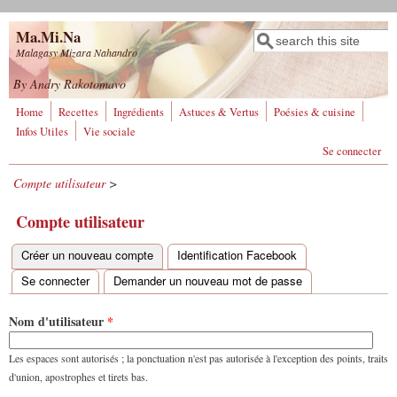
Aller au contenu principal
Ma.Mi.Na
Rechercher
Formulaire de
Malagasy Mizara Nahandro
recherche
By Andry Rakotomavo
Home
Recettes
Ingrédients
Astuces & Vertus
Poésies & cuisine
Infos Utiles
Vie sociale
Se connecter
Compte utilisateur
>
Compte utilisateur
Créer un nouveau compte
(onglet actif)
Identification Facebook
Onglets principaux
Se connecter
Demander un nouveau mot de passe
Nom d'utilisateur
*
Les espaces sont autorisés ; la ponctuation n'est pas autorisée à l'exception des points, traits
d'union, apostrophes et tirets bas.