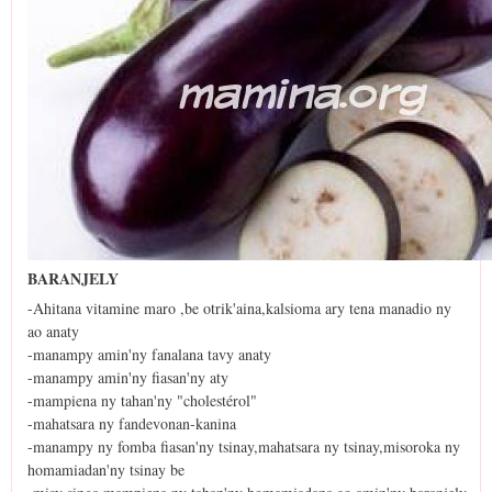
BARANJELY
-Ahitana vitamine maro ,be otrik'aina,kalsioma ary tena manadio ny
ao anaty
-manampy amin'ny fanalana tavy anaty
-manampy amin'ny fiasan'ny aty
-mampiena ny tahan'ny "cholestérol"
-mahatsara ny fandevonan-kanina
-manampy ny fomba fiasan'ny tsinay,mahatsara ny tsinay,misoroka ny
homamiadan'ny tsinay be