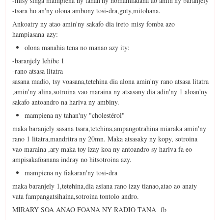
-misy singa mampiena ny tahan'ny homamiadana ao amin'ny baranjely
-tsara ho an'ny olona ambony tosi-dra,goty,mitohana.
Ankoatry ny atao amin'ny sakafo dia ireto misy fomba azo
hampiasana azy:
olona manahia tena no manao azy ity:
-baranjely lehibe 1
-rano atsasa litatra
sasana madio, tsy voasana,tetehina dia alona amin'ny rano atsasa litatra
,amin'ny alina,sotroina vao maraina ny atsasany dia adin'ny 1 aloan'ny
sakafo antoandro na hariva ny ambiny.
mampiena ny tahan'ny "cholestérol"
maka baranjely sasana tsara,tetehina,ampangotrahina miaraka amin'ny
rano 1 litatra,mandritra ny 20mn. Maka atsasaky ny kopy, sotroina
vao maraina ,ary maka toy izay koa ny antoandro sy hariva fa eo
ampisakafoanana indray no hitsotroina azy.
mampiena ny fiakaran'ny tosi-dra
maka baranjely 1,tetehina,dia asiana rano izay tianao,atao ao anaty
vata fampangatsihaina,sotroina tontolo andro.
MIRARY SOA ANAO FOANA NY RADIO TANA fb