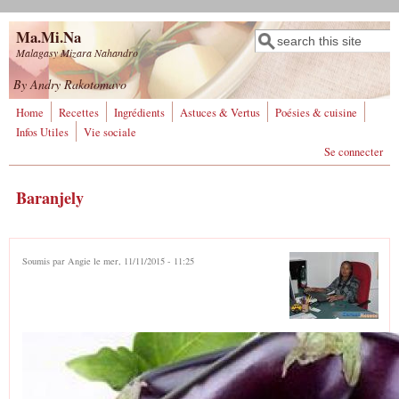
Aller au contenu principal
Ma.Mi.Na
Rechercher
Formulaire de
Malagasy Mizara Nahandro
recherche
By Andry Rakotomavo
Home
Recettes
Ingrédients
Astuces & Vertus
Poésies & cuisine
Infos Utiles
Vie sociale
Se connecter
Baranjely
Soumis par
Angie
le mer, 11/11/2015 - 11:25