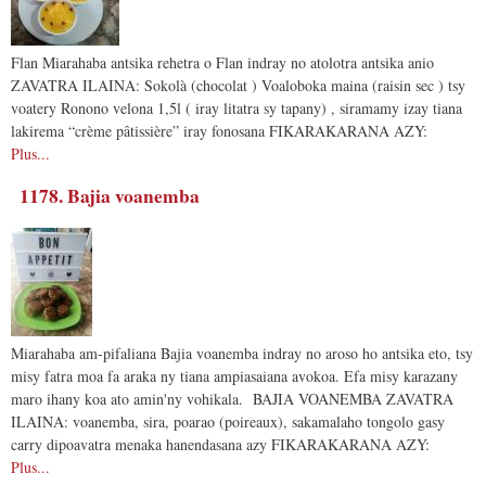
Flan Miarahaba antsika rehetra o Flan indray no atolotra antsika anio
ZAVATRA ILAINA: Sokolà (chocolat ) Voaloboka maina (raisin sec ) tsy
voatery Ronono velona 1,5l ( iray litatra sy tapany) , siramamy izay tiana
lakirema “crème pâtissière” iray fonosana FIKARAKARANA AZY:
Plus...
1178. Bajia voanemba
Miarahaba am-pifaliana Bajia voanemba indray no aroso ho antsika eto, tsy
misy fatra moa fa araka ny tiana ampiasaiana avokoa. Efa misy karazany
maro ihany koa ato amin'ny vohikala. BAJIA VOANEMBA ZAVATRA
ILAINA: voanemba, sira, poarao (poireaux), sakamalaho tongolo gasy
carry dipoavatra menaka hanendasana azy FIKARAKARANA AZY:
Plus...