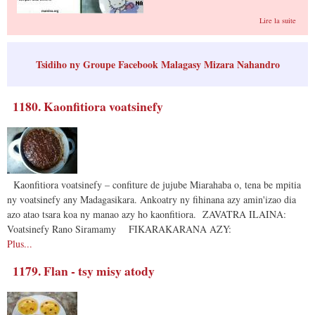
de
Lire la suite
Sakaf
Malag
- Cuis
Malga
Tsidiho ny Groupe Facebook Malagasy Mizara Nahandro
1180. Kaonfitiora voatsinefy
Kaonfitiora voatsinefy – confiture de jujube Miarahaba o, tena be mpitia
ny voatsinefy any Madagasikara. Ankoatry ny fihinana azy amin'izao dia
azo atao tsara koa ny manao azy ho kaonfitiora. ZAVATRA ILAINA:
Voatsinefy Rano Siramamy FIKARAKARANA AZY:
Plus...
1179. Flan - tsy misy atody