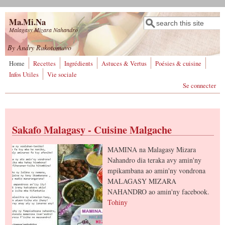
Aller au contenu principal
Ma.Mi.Na
Rechercher
Formulaire de
Malagasy Mizara Nahandro
recherche
By Andry Rakotomavo
Home
Recettes
Ingrédients
Astuces & Vertus
Poésies & cuisine
Infos Utiles
Vie sociale
Se connecter
Sakafo Malagasy - Cuisine Malgache
MAMINA na Malagasy Mizara
Nahandro dia teraka avy amin'ny
mpikambana ao amin'ny vondrona
MALAGASY MIZARA
NAHANDRO ao amin'ny facebook.
Tohiny