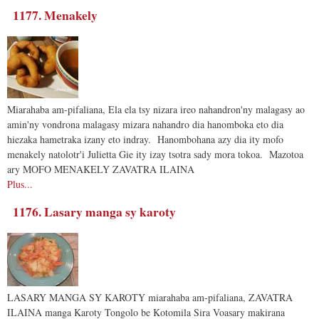
1177. Menakely
Miarahaba am-pifaliana, Ela ela tsy nizara ireo nahandron'ny malagasy ao
amin'ny vondrona malagasy mizara nahandro dia hanomboka eto dia
hiezaka hametraka izany eto indray. Hanombohana azy dia ity mofo
menakely natolotr'i Julietta Gie ity izay tsotra sady mora tokoa. Mazotoa
ary MOFO MENAKELY ZAVATRA ILAINA
Plus...
1176. Lasary manga sy karoty
LASARY MANGA SY KAROTY miarahaba am-pifaliana, ZAVATRA
ILAINA manga Karoty Tongolo be Kotomila Sira Voasary makirana