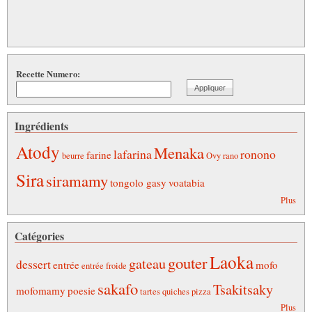
Recette Numero:
Ingrédients
Atody
Menaka
lafarina
ronono
farine
beurre
Ovy
rano
Sira
siramamy
tongolo gasy
voatabia
Plus
Catégories
Laoka
gouter
gateau
dessert
entrée
mofo
entrée froide
sakafo
Tsakitsaky
mofomamy
poesie
tartes quiches pizza
Plus