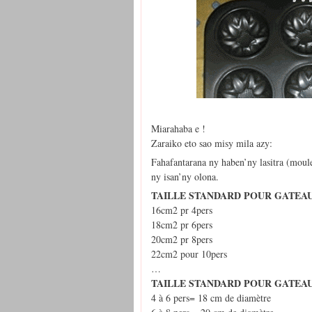
Miarahaba e !
Zaraiko eto sao misy mila azy:
Fahafantarana ny haben’ny lasitra (moule
ny isan’ny olona.
TAILLE STANDARD POUR GATEAU
16cm2 pr 4pers
18cm2 pr 6pers
20cm2 pr 8pers
22cm2 pour 10pers
…
TAILLE STANDARD POUR GATEAU
4 à 6 pers= 18 cm de diamètre