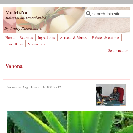
Aller au contenu principal
Ma.Mi.Na
Rechercher
Formulaire de
Malagasy Mizara Nahandro
recherche
By Andry Rakotomavo
Home
Recettes
Ingrédients
Astuces & Vertus
Poésies & cuisine
Infos Utiles
Vie sociale
Se connecter
Vahona
Soumis par
Angie
le mer, 11/11/2015 - 12:01