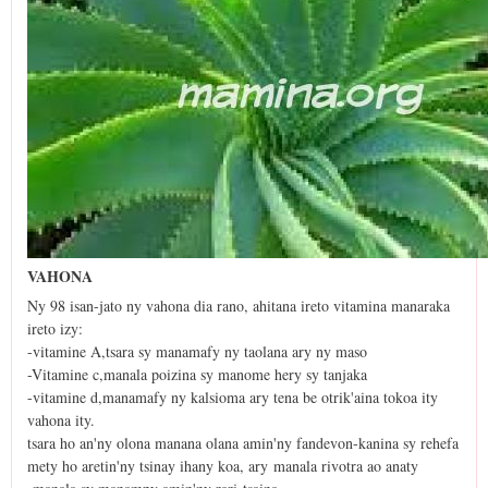
VAHONA
Ny 98 isan-jato ny vahona dia rano, ahitana ireto vitamina manaraka
ireto izy:
-vitamine A,tsara sy manamafy ny taolana ary ny maso
-Vitamine c,manala poizina sy manome hery sy tanjaka
-vitamine d,manamafy ny kalsioma ary tena be otrik'aina tokoa ity
vahona ity.
tsara ho an'ny olona manana olana amin'ny fandevon-kanina sy rehefa
mety ho aretin'ny tsinay ihany koa, ary manala rivotra ao anaty