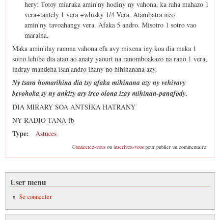
hery: Totoy miaraka amin'ny hodiny ny vahona, ka raha mahazo 1
vera+tantely 1 vera +whisky 1/4 Vera. Atambatra ireo
amin'ny tavoahangy vera. Afaka 5 andro. Misotro 1 sotro vao
maraina.
Maka amin'ilay ranona vahona efa avy mixena iny koa dia maka 1
sotro lehibe dia atao ao anaty yaourt na ranomboakazo na rano 1 vera,
indray mandeha isan'andro ihany no hihinanana azy.
Ny tsara homarihina dia tsy afaka mihinana azy ny vehivavy
bevohoka sy ny ankizy ary ireo olona izay mihinan-panafody.
DIA MIRARY SOA ANTSIKA HATRANY
NY RADIO TANA fb
Type:
Astuces
Connectez-vous
ou
inscrivez-vous
pour publier un commentaire
User menu
Se connecter