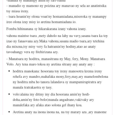
-manala sy manampy amin'ny rari-tsaina
- manadio sy mamono ny poizina ary manavao ny sela ao anatintsika
tsy miasa ireny.
- tsara hoanin'ny olona voan'ny homamiadana,misoroka sy manampy
ireo olona izay misy io aretina homamiadana io.
Fomba hihinanana sy hikarakarana izany vahona izany.
vahona maintso tsara ,mety daholo na lahy na vavy,sasana tsara ka toy
izao ny fanaovana azy.Maka vahona,sasana madio tsara,ary tetehina
dia mixena,tsy misy very fa hatramin'ny hodiny,atao ao anaty
tavoahangy vera ny fitehirizana azy.
- Manatsara ny hoditra, manasitrana ny May, fery, Mony. Manatsara
Volo. Ary tena maro tokoa ny aretina sitrany any anaty any :
hoditra manokana: hosorana toy ireny manosotra krema ireny
rehefa avy mandro,mahafaka mony,fery,may,ary mamelombelona
ny hoditra mba ho tanora lalandava sy mampamirapiratra ary
manala tratrakaotra sy tasy.
volo:alaina iny ditiny iny dia hosorana amin'ny hodi-
doha,amin'ny foto-bolo(manala angadrano,vakivaky ary
manalefaka ary afaka atao solona gel ihany koa.
Aretina anaty na inona inona na, na tsy marary aza ,ary manome