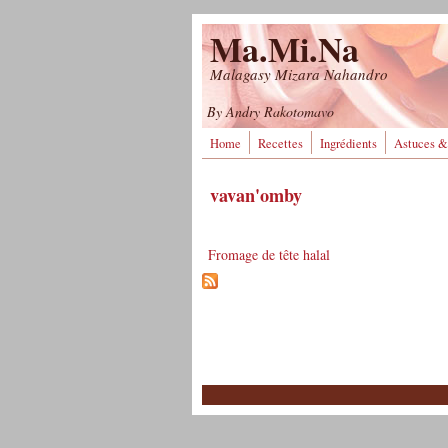
Aller au contenu principal
Ma.Mi.Na
Malagasy Mizara Nahandro
By Andry Rakotomavo
Home
Recettes
Ingrédients
Astuces &
vavan'omby
Fromage de tête halal