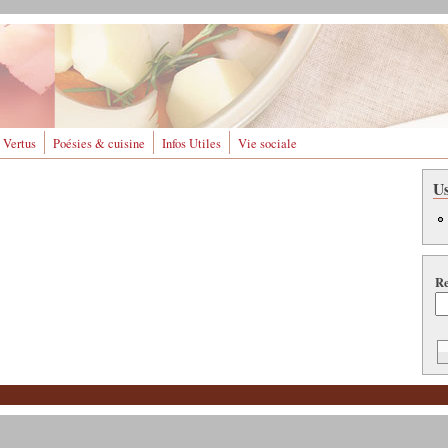
 Vertus
Poésies & cuisine
Infos Utiles
Vie sociale
U
Re