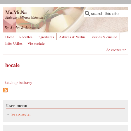
Aller au contenu principal
Ma.Mi.Na
Rechercher
Formulaire de
Malagasy Mizara Nahandro
recherche
By Andry Rakotomavo
Home
Recettes
Ingrédients
Astuces & Vertus
Poésies & cuisine
Infos Utiles
Vie sociale
Se connecter
bocale
ketchup betiravy
User menu
Se connecter