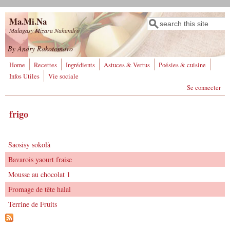
Aller au contenu principal
Ma.Mi.Na
Rechercher
Formulaire de
Malagasy Mizara Nahandro
recherche
By Andry Rakotomavo
Home
Recettes
Ingrédients
Astuces & Vertus
Poésies & cuisine
Infos Utiles
Vie sociale
Se connecter
frigo
Saosisy sokolà
Bavarois yaourt fraise
Mousse au chocolat 1
Fromage de tête halal
Terrine de Fruits