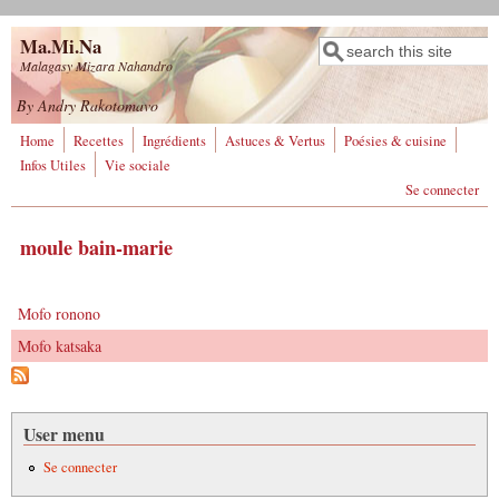
Aller au contenu principal
Ma.Mi.Na
Rechercher
Formulaire de
Malagasy Mizara Nahandro
recherche
By Andry Rakotomavo
Home
Recettes
Ingrédients
Astuces & Vertus
Poésies & cuisine
Infos Utiles
Vie sociale
Se connecter
moule bain-marie
Mofo ronono
Mofo katsaka
User menu
Se connecter