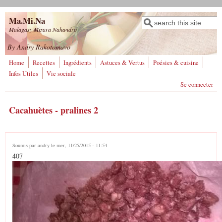
Aller au contenu principal
Ma.Mi.Na
Rechercher
Formulaire de
Malagasy Mizara Nahandro
recherche
By Andry Rakotomavo
Home
Recettes
Ingrédients
Astuces & Vertus
Poésies & cuisine
Infos Utiles
Vie sociale
Se connecter
Cacahuètes - pralines 2
Soumis par
andry
le mer, 11/25/2015 - 11:54
407