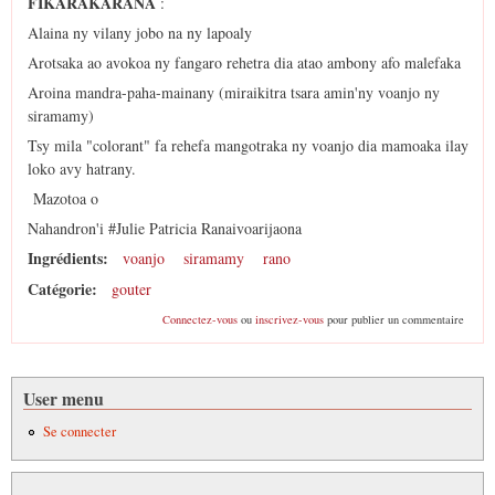
FIKARAKARANA
:
Alaina ny vilany jobo na ny lapoaly
Arotsaka ao avokoa ny fangaro rehetra dia atao ambony afo malefaka
Aroina mandra-paha-mainany (miraikitra tsara amin'ny voanjo ny
siramamy)
Tsy mila "colorant" fa rehefa mangotraka ny voanjo dia mamoaka ilay
loko avy hatrany.
Mazotoa o
Nahandron'i #Julie Patricia Ranaivoarijaona
Ingrédients:
voanjo
siramamy
rano
Catégorie:
gouter
Connectez-vous
ou
inscrivez-vous
pour publier un commentaire
User menu
Se connecter