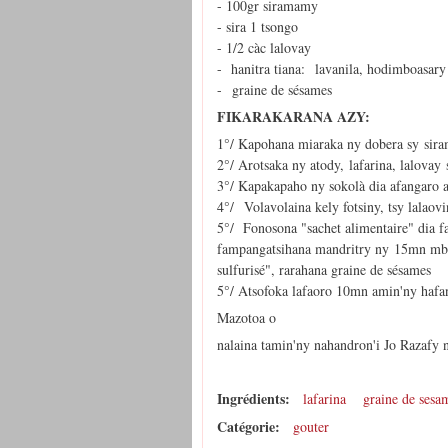
- 100gr siramamy
- sira 1 tsongo
- 1/2 càc lalovay
- hanitra tiana: lavanila, hodimboasary
- graine de sésames
FIKARAKARANA AZY:
1°/ Kapohana miaraka ny dobera sy sir
2°/ Arotsaka ny atody, lafarina, lalovay 
3°/ Kapakapaho ny sokolà dia afangaro 
4°/ Volavolaina kely fotsiny, tsy lalaov
5°/ Fonosona "sachet alimentaire" dia fa
fampangatsihana mandritry ny 15mn mba h
sulfurisé", rarahana graine de sésames
5°/ Atsofoka lafaoro 10mn amin'ny hafa
Mazotoa o
nalaina tamin'ny nahandron'i Jo Razafy
Ingrédients:
lafarina
graine de sesa
Catégorie:
gouter