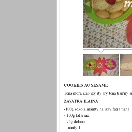
COOKIES AU SESAME
Tena mora atao izy ity ary tena tian'ny 
ZAVATRA ILAINA :
-100g sokolà mainty na izay fatra tiana
- 100g lafarina
- 75g dobera
- atody 1