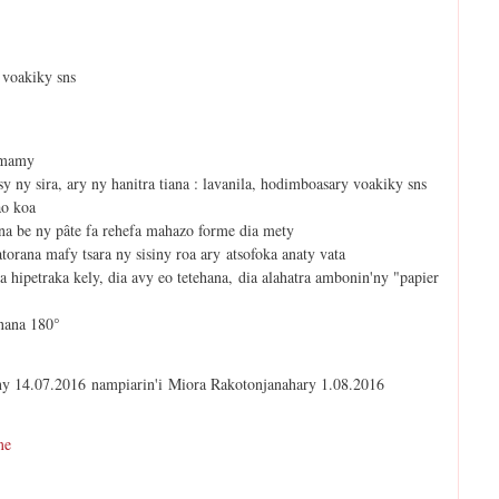
 voakiky sns
amamy
sy ny sira, ary ny hanitra tiana : lavanila, hodimboasary voakiky sns
ao koa
ina be ny pâte fa rehefa mahazo forme dia mety
torana mafy tsara ny sisiny roa ary atsofoka anaty vata
ipetraka kely, dia avy eo tetehana, dia alahatra ambonin'ny "papier
nana 180°
 ny 14.07.2016 nampiarin'i Miora Rakotonjanahary 1.08.2016
me