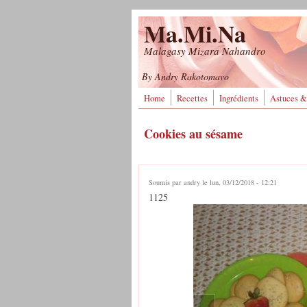
Aller au contenu principal
Ma.Mi.Na
Malagasy Mizara Nahandro
By Andry Rakotomavo
Home
Recettes
Ingrédients
Astuces &
Cookies au sésame
Soumis par
andry
le lun, 03/12/2018 - 12:21
1125