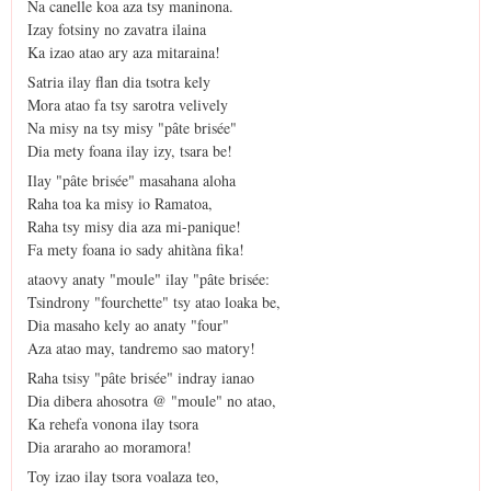
Na canelle koa aza tsy maninona.
Izay fotsiny no zavatra ilaina
Ka izao atao ary aza mitaraina!
Satria ilay flan dia tsotra kely
Mora atao fa tsy sarotra velively
Na misy na tsy misy "pâte brisée"
Dia mety foana ilay izy, tsara be!
Ilay "pâte brisée" masahana aloha
Raha toa ka misy io Ramatoa,
Raha tsy misy dia aza mi-panique!
Fa mety foana io sady ahitàna fika!
ataovy anaty "moule" ilay "pâte brisée:
Tsindrony "fourchette" tsy atao loaka be,
Dia masaho kely ao anaty "four"
Aza atao may, tandremo sao matory!
Raha tsisy "pâte brisée" indray ianao
Dia dibera ahosotra @ "moule" no atao,
Ka rehefa vonona ilay tsora
Dia araraho ao moramora!
Toy izao ilay tsora voalaza teo,