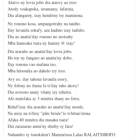
Alaivo ny lovia jobo dia ataovy ao ireo:
Atody voakapoka, siramamy, lafarina,
Dia afangaroy, izay hendriny tsy maninona.
Ny ronono kosa, ampangotrahy na taniho.
Ilay lavanila sokafy, aza hadino izay tadidio,
Dia ao anatin'ilay ronono no arotsahy
Mba hamoaka tsara ny haniny @ izay!
Dia araraho ao anatin'ilay lovia jobo,
Ho toy ny fangaro ao anatin'ny dobo,
Ilay ronona vao mafana teo,
Mba hitsonika ao daholo izy ireo.
Avy eo, ilay tahona lavanila esory,
Ny fofony no ilaina fa ts'ilay taho akory!
Dia avereno anaty vilany izy rehetra.
Afo malefaka sy 3 minitra ihany no fetra.
Rehef'izay dia araraho ao anatin'ilay moule,
Na misy na ts'hisy "pâte brisée"io ts'hitan'olona
Afaka 40 minitra dia masaka tsara!
Dia zarazarao amin'ny dimby sy fara!
Nahandro sy tonokalon'i Mamiarisoa Lalao RALAITSIROFO