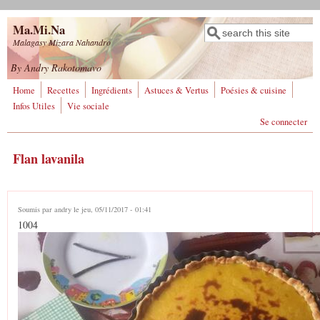
Aller au contenu principal
Ma.Mi.Na
Rechercher
Formulaire de
Malagasy Mizara Nahandro
recherche
By Andry Rakotomavo
Home
Recettes
Ingrédients
Astuces & Vertus
Poésies & cuisine
Infos Utiles
Vie sociale
Se connecter
Flan lavanila
Soumis par
andry
le jeu, 05/11/2017 - 01:41
1004