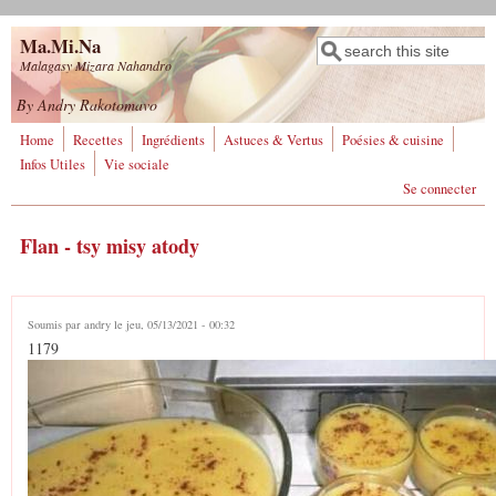
Aller au contenu principal
Ma.Mi.Na
Rechercher
Formulaire de
Malagasy Mizara Nahandro
recherche
By Andry Rakotomavo
Home
Recettes
Ingrédients
Astuces & Vertus
Poésies & cuisine
Infos Utiles
Vie sociale
Se connecter
Flan - tsy misy atody
Soumis par
andry
le jeu, 05/13/2021 - 00:32
1179