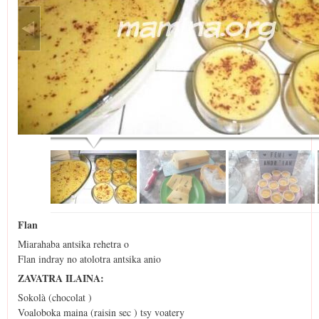
Flan
Miarahaba antsika rehetra o
Flan indray no atolotra antsika anio
ZAVATRA ILAINA:
Sokolà (chocolat )
Voaloboka maina (raisin sec ) tsy voatery