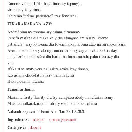
Ronono velona 1,5l ( iray litatra sy tapany) ,
siramamy izay tiana
lakirema “crème pâtissière” iray fonosana
FIKARAKARANA AZY:
Andrahoina ny ronono ary asiana siramamy
Rehefa mafana dia maka kely dia afangaro amin’ilay “crème
pâtissière” iray fonosana dia levonina ka haroina atao mitsiranoka tsara
Averina eo ambony afo ny ronono ambiny ary araraka ao koa ilay
misy “crème pâtissière dia harohina foana mandrapaha ritra azy dia
vita
afaka atao anaty vera na lasitra araka izay tianao,
azo asiana chocolat na izay tiana rehetra
afaka hoanina mafana
Fanamarihana:
Marihina fa ity flan ity dia tsy nampiasa atody na lafarina izany-.
Mazotoa mikarakara dia mirary soa ho antsika rehetra
Nahandro sy sarin'i Femi Andr'Ian 28.10.2020
Ingrédients:
ronono
crème patissière
Catégorie:
dessert