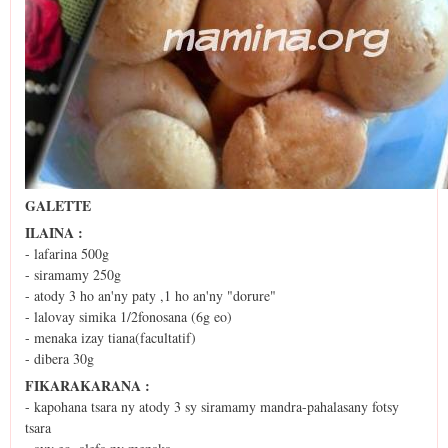
GALETTE
ILAINA :
- lafarina 500g
- siramamy 250g
- atody 3 ho an'ny paty ,1 ho an'ny "dorure"
- lalovay simika 1/2fonosana (6g eo)
- menaka izay tiana(facultatif)
- dibera 30g
FIKARAKARANA :
- kapohana tsara ny atody 3 sy siramamy mandra-pahalasany fotsy
tsara