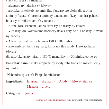
- avy eo, alefa ny menaka
- afangaro ny lafarina sy lalovay
- arotsaka tsikelikely ao amin'ilay fangaro teo aloha dia aroina
amin'ny "spatule", aroina amin'ny tanana amin'izay mandra-pahazo
bola tsy miraikitra amin'ny tanana .
- Alona 1ora saronana lamba tsara tsy ho tratry ny rivotra
- Vita izay, dia volavolaina boribory fisaka kely be dia be izay itiavana
ny habeny
- Afanaina mialoha ny lafaoro 180°C 10minitra
- atao ambony lasitra ny paty, hosorana ilay atody 1 nokapohana
(dorure)
dia atsofoka anaty lafaoro 180°C mandritry ny 30minitra eo ho eo
Fanamarihana :
afaka ampiana ny atody raha tiana ho malemilemy
ny mofo
Nahandro sy sarin'i
‎Fanja‬ Rambeloson
Ingrédients:
lafarina
siramamy
Atody
lalovay simika
Menaka
dibera
Catégorie:
gouter
Connectez-vous
ou
inscrivez-vous
pour publier un commentaire