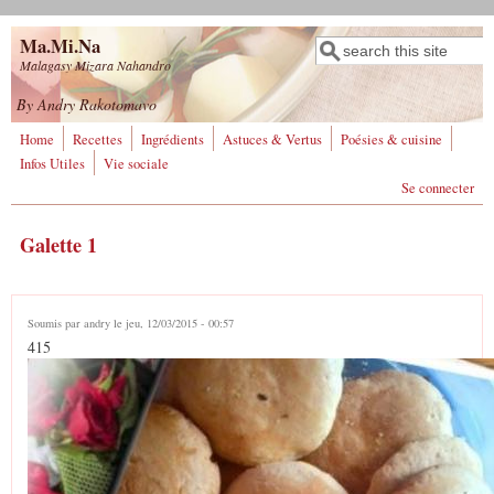
Aller au contenu principal
Ma.Mi.Na
Rechercher
Formulaire de
Malagasy Mizara Nahandro
recherche
By Andry Rakotomavo
Home
Recettes
Ingrédients
Astuces & Vertus
Poésies & cuisine
Infos Utiles
Vie sociale
Se connecter
Galette 1
Soumis par
andry
le jeu, 12/03/2015 - 00:57
415