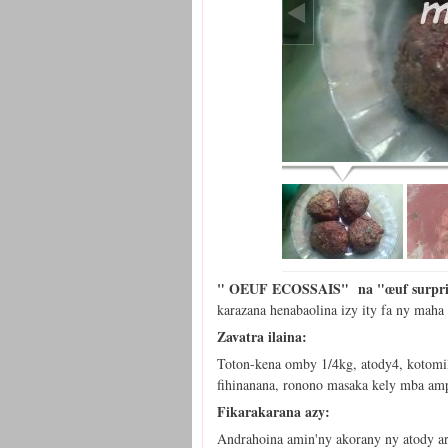
" OEUF ECOSSAIS" na "œuf surprise
karazana henabaolina izy ity fa ny maha 
Zavatra ilaina:
Toton-kena omby 1/4kg, atody4, kotomila
fihinanana, ronono masaka kely mba ampi
Fikarakarana azy:
Andrahoina amin'ny akorany ny atody ary