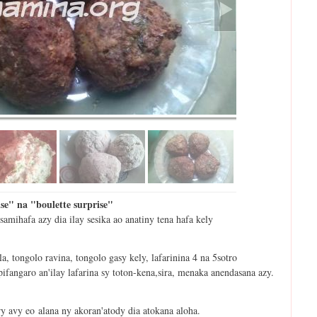
" na "boulette surprise"
samihafa azy dia ilay sesika ao anatiny tena hafa kely
, tongolo ravina, tongolo gasy kely, lafarinina 4 na 5sotro
fangaro an'ilay lafarina sy toton-kena,sira, menaka anendasana azy.
 avy eo alana ny akoran'atody dia atokana aloha.