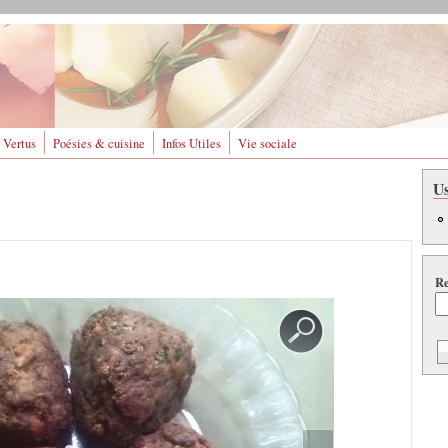
 Vertus
Poésies & cuisine
Infos Utiles
Vie sociale
U
Re