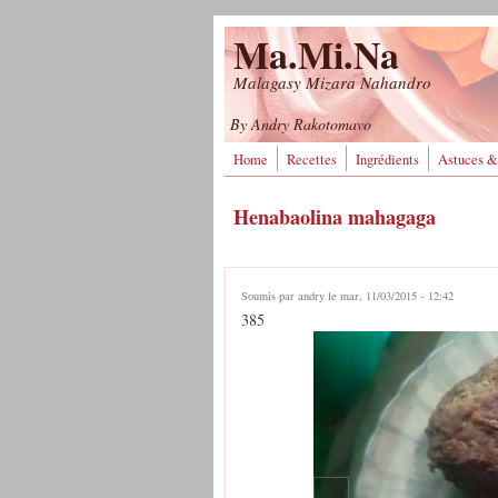
Aller au contenu principal
Ma.Mi.Na
Malagasy Mizara Nahandro
By Andry Rakotomavo
Home
Recettes
Ingrédients
Astuces &
Henabaolina mahagaga
Soumis par
andry
le mar, 11/03/2015 - 12:42
385