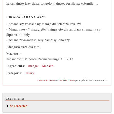
zavamaintso izay tiana: tongolo maintso, persila na kotomila …
FIKARAKARANA AZY:
- Sasana ary voasana ny manga dia tetehina lavalava
- Manao saosy “ vinaigrette” saingy eto dia ampiana siramamy sy
dipoavatra kely
- Asiana zava-maitso kely hampisy loko azy
Afangaro tsara dia vita
Mazotoa o
nahandron’i Minosoa Raoniarimanga 31.12.17
Ingrédients:
manga
Menaka
Catégorie:
lasary
Connectez-vous
ou
inscrivez-vous
pour publier un commentaire
User menu
Se connecter