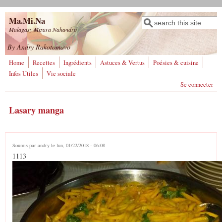
Aller au contenu principal
Ma.Mi.Na
Rechercher
Formulaire de
Malagasy Mizara Nahandro
recherche
By Andry Rakotomavo
Home
Recettes
Ingrédients
Astuces & Vertus
Poésies & cuisine
Infos Utiles
Vie sociale
Se connecter
Lasary manga
Soumis par
andry
le lun, 01/22/2018 - 06:08
1113