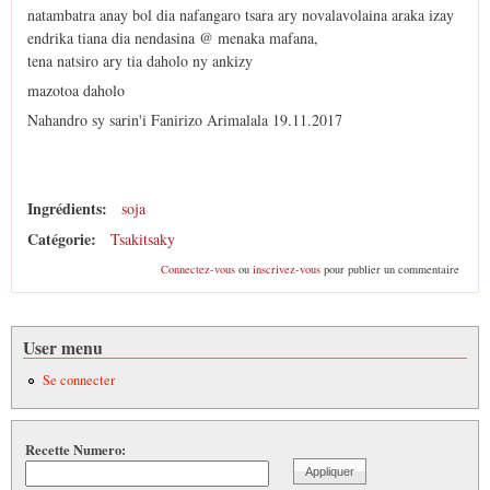
natambatra anay bol dia nafangaro tsara ary novalavolaina araka izay
endrika tiana dia nendasina @ menaka mafana,
tena natsiro ary tia daholo ny ankizy
mazotoa daholo
Nahandro sy sarin'i Fanirizo Arimalala 19.11.2017
Ingrédients:
soja
Catégorie:
Tsakitsaky
Connectez-vous
ou
inscrivez-vous
pour publier un commentaire
User menu
Se connecter
Recette Numero: