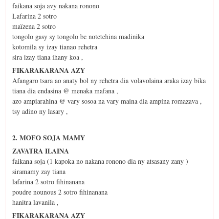
faikana soja avy nakana ronono
Lafarina 2 sotro
maïzena 2 sotro
tongolo gasy sy tongolo be notetehina madinika
kotomila sy izay tianao rehetra
sira izay tiana ihany koa ,
FIKARAKARANA AZY
Afangaro tsara ao anaty bol ny rehetra dia volavolaina araka izay bika
tiana dia endasina @ menaka mafana ,
azo ampiarahina @ vary sosoa na vary maina dia ampina romazava ,
tsy adino ny lasary ,
2. MOFO SOJA MAMY
ZAVATRA ILAINA
faikana soja (1 kapoka no nakana ronono dia ny atsasany zany )
siramamy zay tiana
lafarina 2 sotro fihinanana
poudre nounous 2 sotro fihinanana
hanitra lavanila ,
FIKARAKARANA AZY