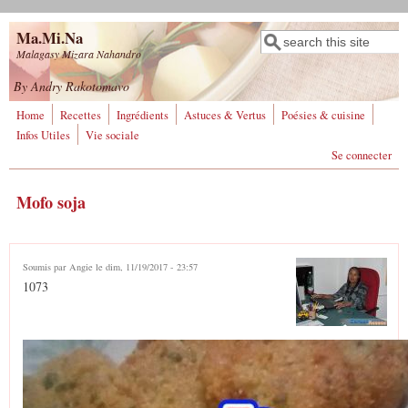
Aller au contenu principal
Ma.Mi.Na
Rechercher
Formulaire de
Malagasy Mizara Nahandro
recherche
By Andry Rakotomavo
Home
Recettes
Ingrédients
Astuces & Vertus
Poésies & cuisine
Infos Utiles
Vie sociale
Se connecter
Mofo soja
Soumis par
Angie
le dim, 11/19/2017 - 23:57
1073