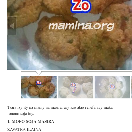
Tsara izy ity na mamy na masira, ary azo atao rehefa avy maka
ronono soja iny.
1. MOFO SOJA MASIRA
ZAVATRA ILAINA