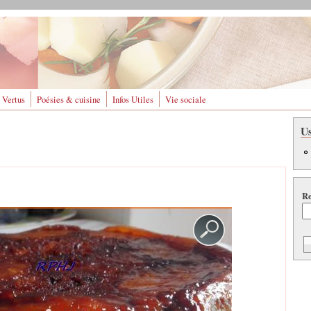
 Vertus
Poésies & cuisine
Infos Utiles
Vie sociale
U
Re