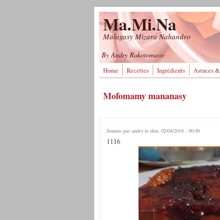
Aller au contenu principal
Ma.Mi.Na
Malagasy Mizara Nahandro
By Andry Rakotomavo
Home
Recettes
Ingrédients
Astuces &
Mofomamy mananasy
Soumis par
andry
le dim, 02/04/2018 - 00:49
1116