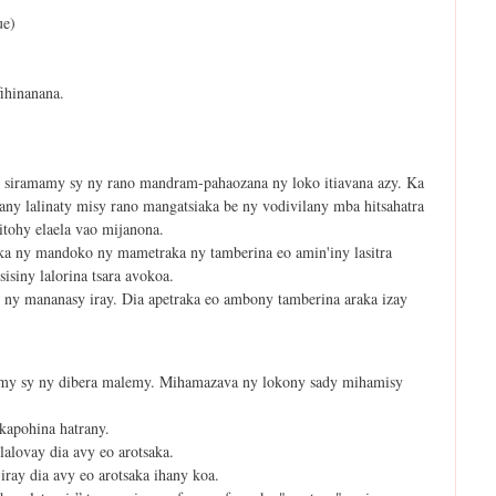
ue)
fihinanana.
 siramamy sy ny rano mandram-pahaozana ny loko itiavana azy. Ka
lany lalinaty misy rano mangatsiaka be ny vodivilany mba hitsahatra
itohy elaela vao mijanona.
aka ny mandoko ny mametraka ny tamberina eo amin'iny lasitra
siny lalorina tsara avokoa.
 ny mananasy iray. Dia apetraka eo ambony tamberina araka izay
amy sy ny dibera malemy. Mihamazava ny lokony sady mihamisy
 kapohina hatrany.
lalovay dia avy eo arotsaka.
iray dia avy eo arotsaka ihany koa.