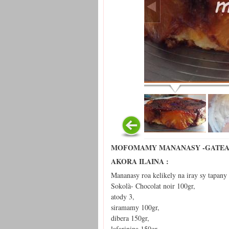
MOFOMAMY MANANASY -GATEAU
AKORA ILAINA :
Mananasy roa kelikely na iray sy tapany
Sokolà- Chocolat noir 100gr,
atody 3,
siramamy 100gr,
dibera 150gr,
lafarinina 150gr,