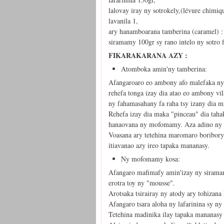
lalovay iray ny sotrokely,(lévure chimiq
lavanila 1,
ary hanamboarana tamberina (caramel) :
siramamy 100gr sy rano intelo ny sotro 
FIKARAKARANA AZY :
Atomboka amin'ny tamberina:
Afangaroaro eo ambony afo malefaka ny
rehefa tonga izay dia atao eo ambony vi
ny fahamasahany fa raha tsy izany dia m
Rehefa izay dia maka "pinceau" dia tah
hanaovana ny mofomamy. Aza adino ny si
Voasana ary tetehina maromaro boribory
itiavanao azy ireo tapaka mananasy.
Ny mofomamy kosa:
Afangaro mafimafy amin'izay ny siram
erotra toy ny "mousse".
Arotsaka tsirairay ny atody ary tohizana
Afangaro tsara aloha ny lafarinina sy ny 
Tetehina madinika ilay tapaka mananasy 