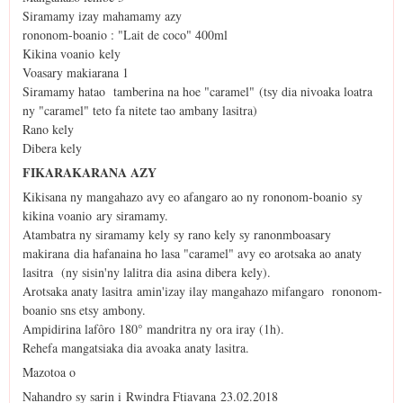
Siramamy izay mahamamy azy
rononom-boanio : "Lait de coco" 400ml
Kikina voanio kely
Voasary makiarana 1
Siramamy hatao tamberina na hoe "caramel" (tsy dia nivoaka loatra
ny "caramel" teto fa nitete tao ambany lasitra)
Rano kely
Dibera kely
FIKARAKARANA AZY
Kikisana ny mangahazo avy eo afangaro ao ny rononom-boanio sy
kikina voanio ary siramamy.
Atambatra ny siramamy kely sy rano kely sy ranonmboasary
makirana dia hafanaina ho lasa "caramel" avy eo arotsaka ao anaty
lasitra (ny sisin'ny lalitra dia asina dibera kely).
Arotsaka anaty lasitra amin'izay ilay mangahazo mifangaro rononom-
boanio sns etsy ambony.
Ampidirina lafôro 180° mandritra ny ora iray (1h).
Rehefa mangatsiaka dia avoaka anaty lasitra.
Mazotoa o
Nahandro sy sarin i Rwindra Ftiavana 23.02.2018