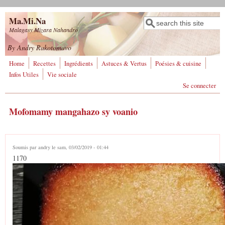
Aller au contenu principal
Ma.Mi.Na
Rechercher
Formulaire de
Malagasy Mizara Nahandro
recherche
By Andry Rakotomavo
Home
Recettes
Ingrédients
Astuces & Vertus
Poésies & cuisine
Infos Utiles
Vie sociale
Se connecter
Mofomamy mangahazo sy voanio
Soumis par
andry
le sam, 03/02/2019 - 01:44
1170