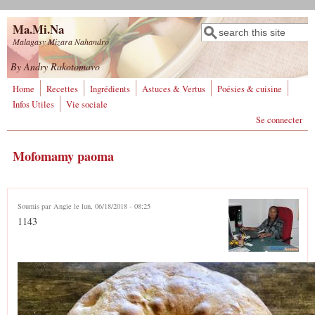
Aller au contenu principal
Ma.Mi.Na
Rechercher
Formulaire de
Malagasy Mizara Nahandro
recherche
By Andry Rakotomavo
Home
Recettes
Ingrédients
Astuces & Vertus
Poésies & cuisine
Infos Utiles
Vie sociale
Se connecter
Mofomamy paoma
Soumis par
Angie
le lun, 06/18/2018 - 08:25
1143