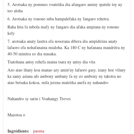
5. Arotsaka ny pommes voatetika dia afangaro aminy spatule toy ny
teo aloha
6. Arotsaka ny ronono mba hampalefaka ny fangaro rehetra.
Raha hita fa mbola mafy ny fangaro dia afaka ampiana ny ronono
kely
7. arotsaka anaty lasitra efa nosorana dibera dia ampidirina anaty
lafaoro efa nohafanaina mialoha. Ka 180 C ny hafanana mandritra ny
40-50 minitra eo dia masaka.
Tsatohana antsy rehefa maina tsara ny antsy dia vita
Azo atao ihany koa manao azy amin'ny lafaoro gasy, izany hoe vilany
ka samy asiana afo ambony ambany fa ny eo ambony ny takotra no
atao betsaka kokoa, mila jerena matetika anefa ny nahandro
Nahandro sy sarin i Voahangy Treves
Mazotoa o
Ingrédients:
paoma