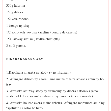
350g lafarina
150g dibera
1/2 vera ronono
1 tsongo ny sirq
1/2 sotro kely vovoka kanelina (poudre de canelle)
15g lalovay simika ( levure chimique)
2 na 3 paoma.
FIKARAKARANA AZY
1.Kapohana miaraka ny atody sy ny siramamy
2. Afangaro daholo ny akora ilaina maina rehetra atokana amin'ny bol
iray
3. Arotsaka amin'ny atody sy siramamy ny dibera natsonika (atao
anaty bol kely atao anaty vilany misy rano na koa microonde)
4. Arotsaka ko ireo akora maina rehetra. Afangaro moramora amin'ny
"spatule" na sotro be hazo.