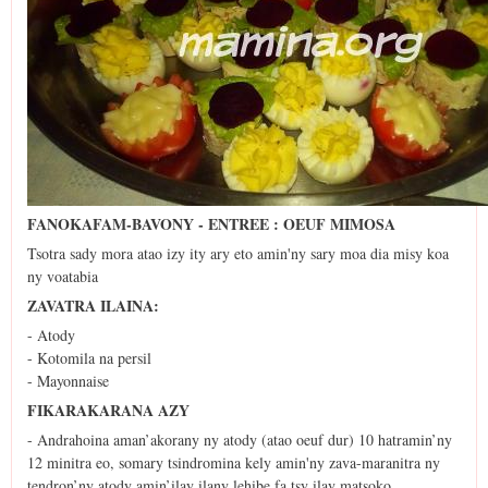
FANOKAFAM-BAVONY - ENTREE : OEUF MIMOSA
Tsotra sady mora atao izy ity ary eto amin'ny sary moa dia misy koa
ny voatabia
ZAVATRA ILAINA:
- Atody
- Kotomila na persil
- Mayonnaise
FIKARAKARANA AZY
- Andrahoina aman’akorany ny atody (atao oeuf dur) 10 hatramin’ny
12 minitra eo, somary tsindromina kely amin'ny zava-maranitra ny
tendron’ny atody amin’ilay ilany lehibe fa tsy ilay matsoko