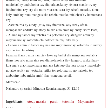
mialohan’ny andrahoina azy dia tafavoaka ny rivotra mandritry ny
fandrahoina azy ary dia mora voasana tsara izy rehefa masaka, alona
kely amin'ny rano mangatsiaka rehefa masaka mialohan’ny hamoasana
azy
- Zaraina roa ny atody (misy ilay fitaovana kely ireny afaka
mampahazo endrika ny atody fa azo atao amin'ny antsy tsotra tsara)
- Alaina ny tamenany rehetra dia potserina ary afangaro amin'ny
mayonnaise sy kotomila efa notetehina majinika kely
- Fenoina amin’io tamenany nasiana mayonnaise sy kotomila io indray
avy eo ireo tapotsiny
Fanamarihana : mba nampisy loko ny buffet dia nampiasa voatabia
ihany koa aho nozaraina roa dia nofenoina ilay fangaro, afaka ihany
koa anefa atao mayonnaise nasiana ketchup dia lasa somary mavokely
no atao sesiky ny voatabia, tetika tongolo maitso no nataoko teo
amboniny mba miala amin' ilay tsongona persil.
Mazotoa o
Nahandro sy sarin'i Minosoa Raoniarimanga 31.12.17
Ingrédients:
Atody masaka
persil
kotomila
Mayonnaise