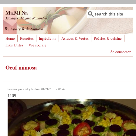
Aller au contenu principal
Ma.Mi.Na
Rechercher
Formulaire de
Malagasy Mizara Nahandro
recherche
By Andry Rakotomavo
Home
Recettes
Ingrédients
Astuces & Vertus
Poésies & cuisine
Infos Utiles
Vie sociale
Se connecter
Oeuf mimosa
Soumis par
andry
le dim, 01/21/2018 - 06:42
1109