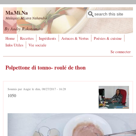
Aller au contenu principal
Ma.Mi.Na
Rechercher
Formulaire de
Malagasy Mizara Nahandro
recherche
By Andry Rakotomavo
Home
Recettes
Ingrédients
Astuces & Vertus
Poésies & cuisine
Infos Utiles
Vie sociale
Se connecter
Polpettone di tonno- roulé de thon
Soumis par
Angie
le dim, 08/27/2017 - 16:28
1050