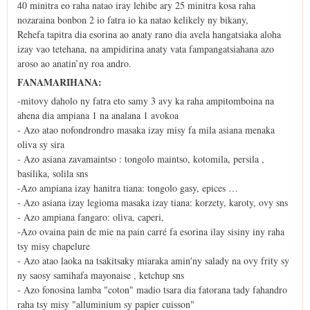
40 minitra eo raha natao iray lehibe ary 25 minitra kosa raha
nozaraina bonbon 2 io fatra io ka natao kelikely ny bikany,
Rehefa tapitra dia esorina ao anaty rano dia avela hangatsiaka aloha
izay vao tetehana, na ampidirina anaty vata fampangatsiahana azo
aroso ao anatin’ny roa andro.
FANAMARIHANA:
-mitovy daholo ny fatra eto samy 3 avy ka raha ampitomboina na
ahena dia ampiana 1 na analana 1 avokoa
- Azo atao nofondrondro masaka izay misy fa mila asiana menaka
oliva sy sira
- Azo asiana zavamaintso : tongolo maintso, kotomila, persila ,
basilika, solila sns
-Azo ampiana izay hanitra tiana: tongolo gasy, epices …
- Azo asiana izay legioma masaka izay tiana: korzety, karoty, ovy sns
- Azo ampiana fangaro: oliva, caperi,
-Azo ovaina pain de mie na pain carré fa esorina ilay sisiny iny raha
tsy misy chapelure
- Azo atao laoka na tsakitsaky miaraka amin'ny salady na ovy frity sy
ny saosy samihafa mayonaise , ketchup sns
- Azo fonosina lamba "coton" madio tsara dia fatorana tady fahandro
raha tsy misy "alluminium sy papier cuisson"