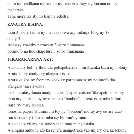
amin’ny fandikana ny recette-ny rehetra saingy ny fotoana no tsy
maharaka
Tena mora izy ity no tian’ny rehetra
ZAVATRA ILAINA,
thon 3 boaty (amin’ny menaka oliva ary milanja 160g ny 1)
atody 3
fromazy voakiky parmesan 3 sotro fihinanana
potimofo na hoe chapelure 3 sotro fihinanana
FIKARAKARANA AZY:
Atao anaty bol ny thon dia potsipotserina hisaratsaraka tsara ny nofony
Arotsaka ny atody ary afangaro tsara
Arotsaka koa ny fromazy voakiky parmesan sy ny potimofo dia
afangaro tsara avokoa
maka taratasy fanao anaty lafaoro "papier cuisson"dia apetraka eo ny
thon ary ahorina toy ny mamono “bonbon”, terena tsara mba hifintina
tsara tsy misy rivotra,
fonosina papier alluminium toy ny “bonbon” indray avy eo ary atao
roa sosona ity faharoa mba tsy hidiran’ny rano.
Atao anaty vilany dia tondrahana rano mangatsiaka
Ataingina ambony afo ka rehefa mangotraka vao mijery ora ka tokony