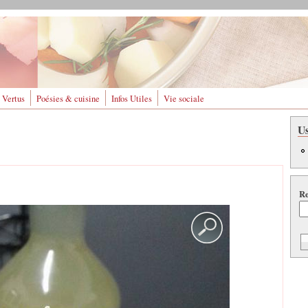
 Vertus
Poésies & cuisine
Infos Utiles
Vie sociale
U
Re