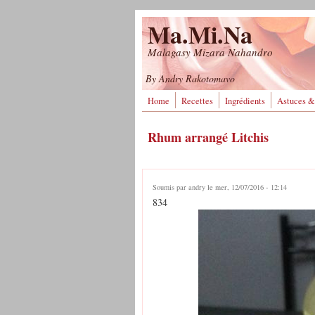
Aller au contenu principal
Ma.Mi.Na
Malagasy Mizara Nahandro
By Andry Rakotomavo
Home
Recettes
Ingrédients
Astuces &
Rhum arrangé Litchis
Soumis par
andry
le mer, 12/07/2016 - 12:14
834