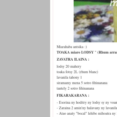
Miarahaba antsika :)
TOAKA miaro LODSY
(Rhum arran
"
ZAVATRA ILAINA :
lodsy 20 mahery
toaka fotsy 2L (rhum blanc)
lavanila tahony 1
siramamy mena 5 sotro fihinanana
tantely 2 sotro fihinanana
FIKARAKARANA :
- Esorina ny hoditry ny lodsy sy ny voa
- Zaraina 2 amin'ny halavany ny lavanil
- Atao anaty "bocal" lehibe mihoatra ny 