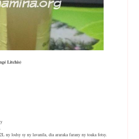
gé Litchis)
ny
a
2L ny lodsy sy ny lavanila, dia araraka farany ny toaka fotsy.