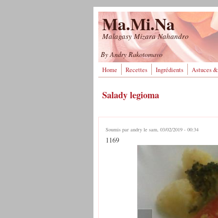
Aller au contenu principal
Ma.Mi.Na
Malagasy Mizara Nahandro
By Andry Rakotomavo
Home
Recettes
Ingrédients
Astuces &
Salady legioma
Soumis par
andry
le sam, 03/02/2019 - 00:34
1169