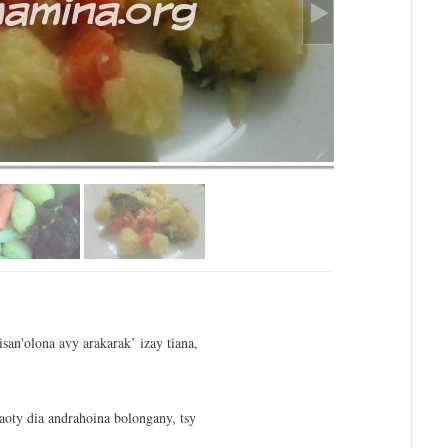
isan'olona avy arakarak’ izay tiana,
aoty dia andrahoina bolongany, tsy