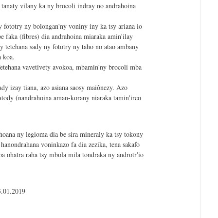
 tanaty vilany ka ny brocoli indray no andrahoina
 fototry ny bolongan'ny voniny iny ka tsy ariana io
be faka (fibres) dia andrahoina miaraka amin'ilay
sy tetehana sady ny fototry ny taho no atao ambany
a koa.
Tetehana vavetivety avokoa, mbamin'ny brocoli mba
ady izay tiana, azo asiana saosy maiônezy. Azo
atody (nandrahoina aman-korany niaraka tamin'ireo
hoana ny legioma dia be sira mineraly ka tsy tokony
 hanondrahana voninkazo fa dia zezika, tena sakafo
koa ohatra raha tsy mbola mila tondraka ny androtr'io
3.01.2019