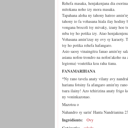
Rehefa masaka, henjakenjana dia esorina
mitokana noho izy mora masaka.
Tapahana aloha ny tahony hatreo amin'ny
tahony io fa vohasana hiala ilay hodiny 
vongana brocoli tsy mivaky, izany hoe t
mba tsy ho potika izy. Atao henjakenjen
Vohasana amin'izay ny ovy sy karaoty. 
tsy ho potika rehefa hafangaro.
Asio saosy vinaingitra fanao amin'ny sal
asiana nofon-trondro na nofon'akoho na 
legioma) voatetika koa raha tiana.
FANAMARIHANA
*Ny rano tavela anaty vilany avy nandra
hariana fotsiny fa afangaro amin'ny rano
tsara ilainy! Azo tehirizina anaty frigo 
ny voninkazonao.
Mazotoa o
Nahandro sy sarin' Hanta Nandrianina 2
Ingrédients:
Ovy
Catégorie:
salade