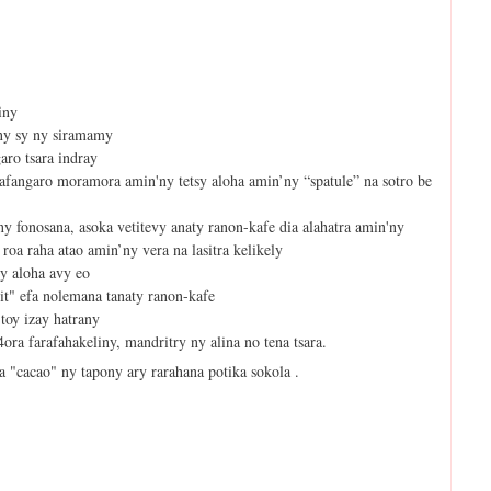
iny
ny sy ny siramamy
aro tsara indray
afangaro moramora amin'ny tetsy aloha amin’ny “spatule” na sotro be
 ny fonosana, asoka vetitevy anaty ranon-kafe dia alahatra amin'ny
roa raha atao amin’ny vera na lasitra kelikely
sy aloha avy eo
it" efa nolemana tanaty ranon-kafe
toy izay hatrany
ora farafahakeliny, mandritry ny alina no tena tsara.
a "cacao" ny tapony ary rarahana potika sokola .