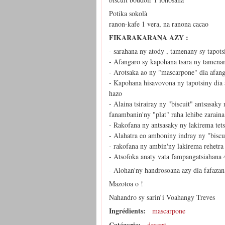
Potika sokolà
ranon-kafe 1 vera, na ranona cacao
FIKARAKARANA AZY :
- sarahana ny atody , tamenany sy tapots
- Afangaro sy kapohana tsara ny tamena
- Arotsaka ao ny "mascarpone" dia afang
- Kapohana hisavovona ny tapotsiny dia 
hazo
- Alaina tsirairay ny "biscuit" antsasaky
fanambanin'ny "plat" raha lehibe zaraina 
- Rakofana ny antsasaky ny lakirema tet
- Alahatra eo amboniny indray ny "biscu
- rakofana ny ambin'ny lakirema rehetra 
- Atsofoka anaty vata fampangatsiahana 4
- Alohan'ny handrosoana azy dia fafazan
Mazotoa o !
Nahandro sy sarin’i Voahangy Treves
Ingrédients:
mascarpone
Catégorie:
dessert