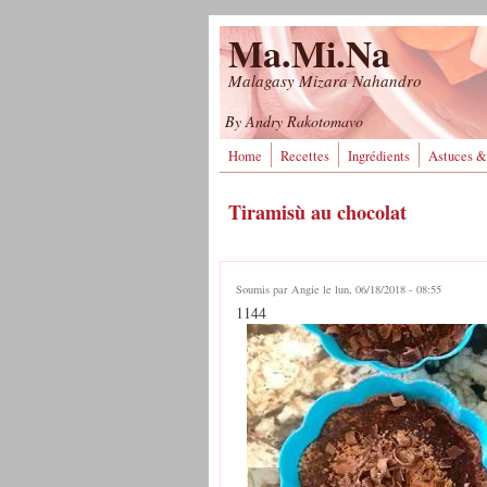
Aller au contenu principal
Ma.Mi.Na
Malagasy Mizara Nahandro
By Andry Rakotomavo
Home
Recettes
Ingrédients
Astuces &
Tiramisù au chocolat
Soumis par
Angie
le lun, 06/18/2018 - 08:55
1144