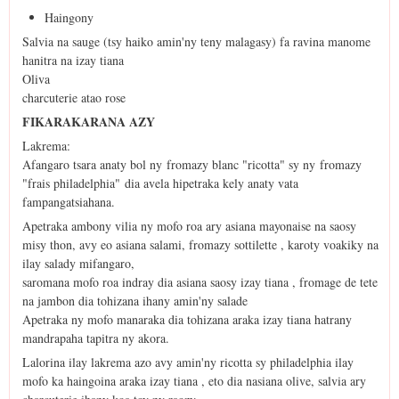
Haingony
Salvia na sauge (tsy haiko amin'ny teny malagasy) fa ravina manome
hanitra na izay tiana
Oliva
charcuterie atao rose
FIKARAKARANA AZY
Lakrema:
Afangaro tsara anaty bol ny fromazy blanc "ricotta" sy ny fromazy
"frais philadelphia" dia avela hipetraka kely anaty vata
fampangatsiahana.
Apetraka ambony vilia ny mofo roa ary asiana mayonaise na saosy
misy thon, avy eo asiana salami, fromazy sottilette , karoty voakiky na
ilay salady mifangaro,
saromana mofo roa indray dia asiana saosy izay tiana , fromage de tete
na jambon dia tohizana ihany amin'ny salade
Apetraka ny mofo manaraka dia tohizana araka izay tiana hatrany
mandrapaha tapitra ny akora.
Lalorina ilay lakrema azo avy amin'ny ricotta sy philadelphia ilay
mofo ka haingoina araka izay tiana , eto dia nasiana olive, salvia ary