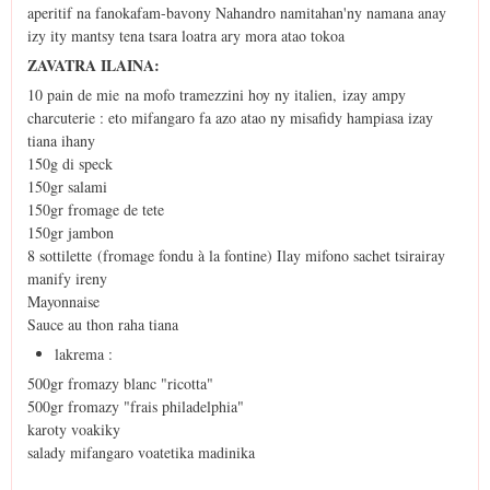
aperitif na fanokafam-bavony Nahandro namitahan'ny namana anay
izy ity mantsy tena tsara loatra ary mora atao tokoa
ZAVATRA ILAINA:
10 pain de mie na mofo tramezzini hoy ny italien, izay ampy
charcuterie : eto mifangaro fa azo atao ny misafidy hampiasa izay
tiana ihany
150g di speck
150gr salami
150gr fromage de tete
150gr jambon
8 sottilette (fromage fondu à la fontine) Ilay mifono sachet tsirairay
manify ireny
Mayonnaise
Sauce au thon raha tiana
lakrema :
500gr fromazy blanc "ricotta"
500gr fromazy "frais philadelphia"
karoty voakiky
salady mifangaro voatetika madinika