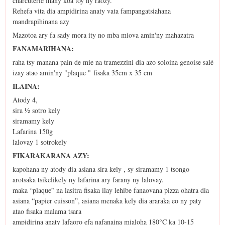
charcuterie ihany koa toy ny raozy.
Rehefa vita dia ampidirina anaty vata fampangatsiahana
mandrapihinana azy
Mazotoa ary fa sady mora ity no mba miova amin'ny mahazatra
FANAMARIHANA:
raha tsy manana pain de mie na tramezzini dia azo soloina genoise salé
izay atao amin'ny "plaque " fisaka 35cm x 35 cm
ILAINA:
Atody 4,
sira ½ sotro kely
siramamy kely
Lafarina 150g
lalovay 1 sotrokely
FIKARAKARANA AZY:
kapohana ny atody dia asiana sira kely , sy siramamy 1 tsongo
arotsaka tsikelikely ny lafarina ary farany ny lalovay.
maka “plaque” na lasitra fisaka ilay lehibe fanaovana pizza ohatra dia
asiana “papier cuisson”, asiana menaka kely dia araraka eo ny paty
atao fisaka malama tsara
ampidirina anaty lafaoro efa nafanaina mialoha 180°C ka 10-15