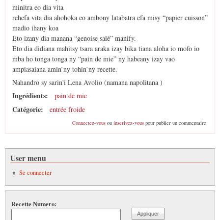
minitra eo dia vita
rehefa vita dia ahohoka eo ambony latabatra efa misy “papier cuisson”
madio ihany koa
Eto izany dia manana “genoise salé” manify.
Eto dia didiana mahitsy tsara araka izay bika tiana aloha io mofo io
mba ho tonga tonga ny “pain de mie” ny habeany izay vao
ampiasaiana amin’ny tohin’ny recette.
Nahandro sy sarin'i Lena Avolio (namana napolitana )
Ingrédients:
pain de mie
Catégorie:
entrée froide
Connectez-vous
ou
inscrivez-vous
pour publier un commentaire
User menu
Se connecter
Recette Numero: