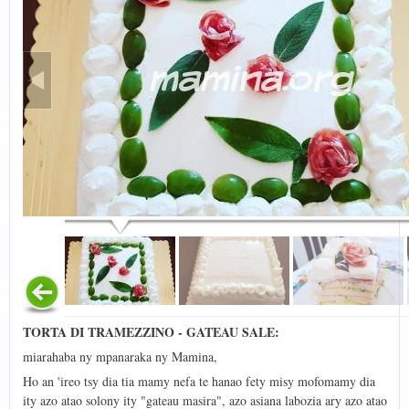
TORTA DI TRAMEZZINO - GATEAU SALE:
miarahaba ny mpanaraka ny Mamina,
Ho an 'ireo tsy dia tia mamy nefa te hanao fety misy mofomamy dia
ity azo atao solony ity "gateau masira", azo asiana labozia ary azo atao