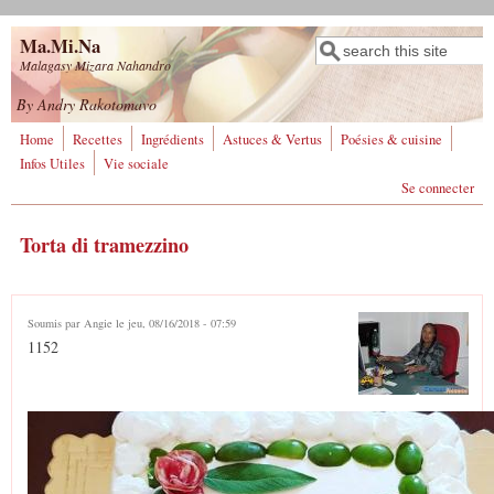
Aller au contenu principal
Ma.Mi.Na
Rechercher
Formulaire de
Malagasy Mizara Nahandro
recherche
By Andry Rakotomavo
Home
Recettes
Ingrédients
Astuces & Vertus
Poésies & cuisine
Infos Utiles
Vie sociale
Se connecter
Torta di tramezzino
Soumis par
Angie
le jeu, 08/16/2018 - 07:59
1152