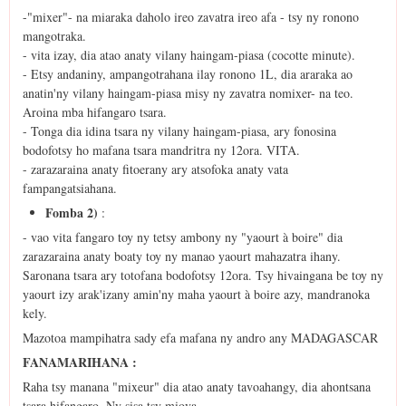
-"mixer"- na miaraka daholo ireo zavatra ireo afa - tsy ny ronono
mangotraka.
- vita izay, dia atao anaty vilany haingam-piasa (cocotte minute).
- Etsy andaniny, ampangotrahana ilay ronono 1L, dia araraka ao
anatin'ny vilany haingam-piasa misy ny zavatra nomixer- na teo.
Aroina mba hifangaro tsara.
- Tonga dia idina tsara ny vilany haingam-piasa, ary fonosina
bodofotsy ho mafana tsara mandritra ny 12ora. VITA.
- zarazaraina anaty fitoerany ary atsofoka anaty vata
fampangatsiahana.
Fomba 2)
:
- vao vita fangaro toy ny tetsy ambony ny "yaourt à boire" dia
zarazaraina anaty boaty toy ny manao yaourt mahazatra ihany.
Saronana tsara ary totofana bodofotsy 12ora. Tsy hivaingana be toy ny
yaourt izy arak'izany amin'ny maha yaourt à boire azy, mandranoka
kely.
Mazotoa mampihatra sady efa mafana ny andro any MADAGASCAR
FANAMARIHANA :
Raha tsy manana "mixeur" dia atao anaty tavoahangy, dia ahontsana
tsara hifangaro. Ny sisa tsy miova.