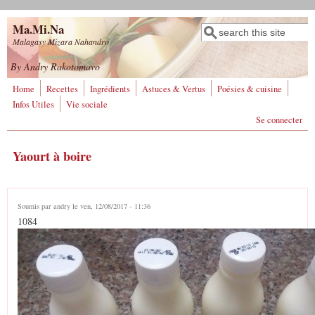
Aller au contenu principal
Ma.Mi.Na
Rechercher
Formulaire de
Malagasy Mizara Nahandro
recherche
By Andry Rakotomavo
Home
Recettes
Ingrédients
Astuces & Vertus
Poésies & cuisine
Infos Utiles
Vie sociale
Se connecter
Yaourt à boire
Soumis par
andry
le ven, 12/08/2017 - 11:36
1084