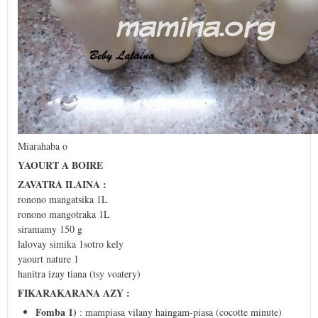
Miarahaba o
YAOURT A BOIRE
ZAVATRA ILAINA :
ronono mangatsika 1L
ronono mangotraka 1L
siramamy 150 g
lalovay simika 1sotro kely
yaourt nature 1
hanitra izay tiana (tsy voatery)
FIKARAKARANA AZY :
Fomba 1)
: mampiasa vilany haingam-piasa (cocotte minute)