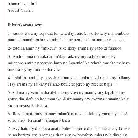
tahona lavanila 1
Yaourt Yama 1
Fikarakarana azy:
1- sasana tsara ny soja dia lomana ilay rano 2l voalohany manomboka
maraina mandrapahariva mba halemy azo tapahina amin'ny tanana.
2- totoina amin'ny "mixeur" tsikelikely amin'ilay rano 2l faharoa
3- Andrahoina miaraka amin'ilay faikany iny sady karoina tsy
mijanona amin'ny sotrobe hazo na "spatule" ka rehefa masaka mahazo
herotra toy ny ronono dia vita
4- Tsihifina amin'ny passoir na tamis na lamba madio hiala ny faikany
(Tsy ariana ny faikany fa atao boulette jereo ny recette bajia )
5- vakina ny vanille dia alefa ao ny vovony mainty ary tapahina ny
gouse dia alefa ao koa miaraka @siramamy ary averina afanaina kely
sao mangatsiaka loatra.
6- Rehefa matimaty mamay zakan'tanana dia alefa ny yaourt yama 2
sotro atao "ferment" ,afangaro tsara
7- Avy hatrany dia alefa anaty boite na verre dia alahatra anaty koveta
be na boritra ary saromana drap avy eo botofotsy mba tsy hidiran'ny