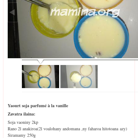
Yaourt soja parfumé à la vanille
Zavatra ilaina:
Soja vaoniny 2kp
Rano 2l anakiroa(2l voalohany andomana ,ny faharoa hitotoana azy)
Siramamy 250g