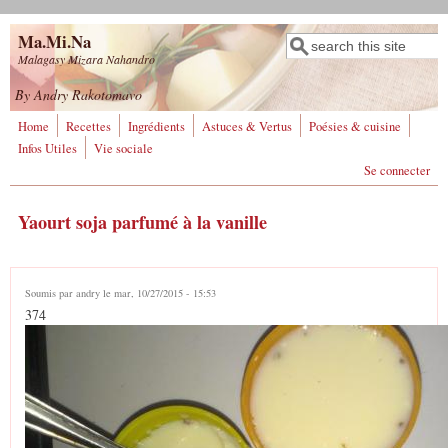
Aller au contenu principal
Ma.Mi.Na
Rechercher
Formulaire de
Malagasy Mizara Nahandro
recherche
By Andry Rakotomavo
Home
Recettes
Ingrédients
Astuces & Vertus
Poésies & cuisine
Infos Utiles
Vie sociale
Se connecter
Yaourt soja parfumé à la vanille
Soumis par
andry
le mar, 10/27/2015 - 15:53
374