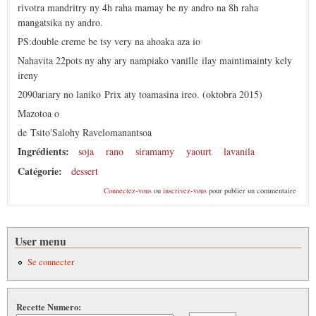
rivotra mandritry ny 4h raha mamay be ny andro na 8h raha
mangatsika ny andro.
PS:double creme be tsy very na ahoaka aza io
Nahavita 22pots ny ahy ary nampiako vanille ilay maintimainty kely
ireny
2090ariary no laniko Prix aty toamasina ireo. (oktobra 2015)
Mazotoa o
de Tsito'Salohy Ravelomanantsoa
Ingrédients:
soja
rano
siramamy
yaourt
lavanila
Catégorie:
dessert
Connectez-vous
ou
inscrivez-vous
pour publier un commentaire
User menu
Se connecter
Recette Numero: