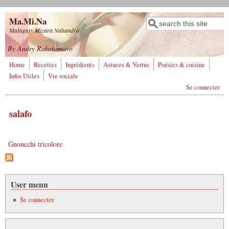
Aller au contenu principal
Ma.Mi.Na
Rechercher
Formulaire de
Malagasy Mizara Nahandro
recherche
By Andry Rakotomavo
Home
Recettes
Ingrédients
Astuces & Vertus
Poésies & cuisine
Infos Utiles
Vie sociale
Se connecter
salafo
Gnoncchi tricolore
User menu
Se connecter