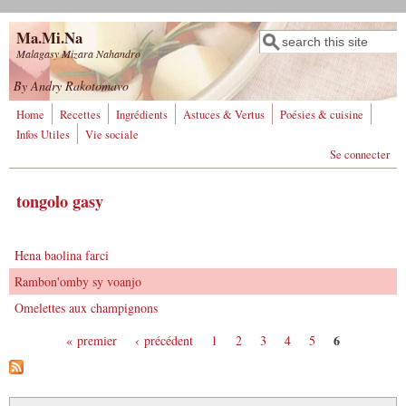
Aller au contenu principal
Ma.Mi.Na
Rechercher
Formulaire de
Malagasy Mizara Nahandro
recherche
By Andry Rakotomavo
Home
Recettes
Ingrédients
Astuces & Vertus
Poésies & cuisine
Infos Utiles
Vie sociale
Se connecter
tongolo gasy
Hena baolina farci
Rambon'omby sy voanjo
Omelettes aux champignons
6
« premier
‹ précédent
1
2
3
4
5
Pages