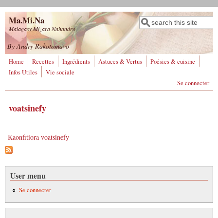
Aller au contenu principal
Ma.Mi.Na
Rechercher
Formulaire de
Malagasy Mizara Nahandro
recherche
By Andry Rakotomavo
Home
Recettes
Ingrédients
Astuces & Vertus
Poésies & cuisine
Infos Utiles
Vie sociale
Se connecter
voatsinefy
Kaonfitiora voatsinefy
User menu
Se connecter