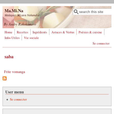
Aller au contenu principal
Ma.Mi.Na
Rechercher
Formulaire de
Malagasy Mizara Nahandro
recherche
By Andry Rakotomavo
Home
Recettes
Ingrédients
Astuces & Vertus
Poésies & cuisine
Infos Utiles
Vie sociale
Se connecter
saba
Frite vomanga
User menu
Se connecter