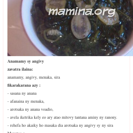
Anamamy sy angivy
zavatra ilaina:
anamamy, angivy, menaka, sira
fikarakarana azy :
- sasana ny anana
- afanaina ny menaka,
- arotsaka ny anana voadio,
- avela iketrika kely eo ary atao mitovy tantana aminy ny ranony.
- rehefa ho akaiky ho masaka dia arotsaka ny angivy sy ny sira