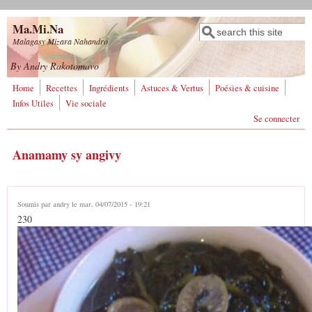
Aller au contenu principal
Ma.Mi.Na
Rechercher
Formulaire de
Malagasy Mizara Nahandro
recherche
By Andry Rakotomavo
Home
Recettes
Ingrédients
Astuces & Vertus
Poésies & cuisine
Infos Utiles
Vie sociale
Se connecter
Anamamy sy angivy
Soumis par
andry
le mar, 04/07/2015 - 19:21
230