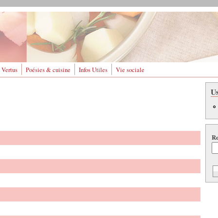
 Vertus
Poésies & cuisine
Infos Utiles
Vie sociale
U
Re