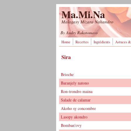
Aller au contenu principal
Ma.Mi.Na
Malagasy Mizara Nahandro
By Andry Rakotomavo
Home
Recettes
Ingrédients
Astuces &
Sira
Brioche
Baranjely natono
Ron-trondro maina
Salade de calamar
Akoho sy concombre
Lasopy akondro
Bomban'ovy