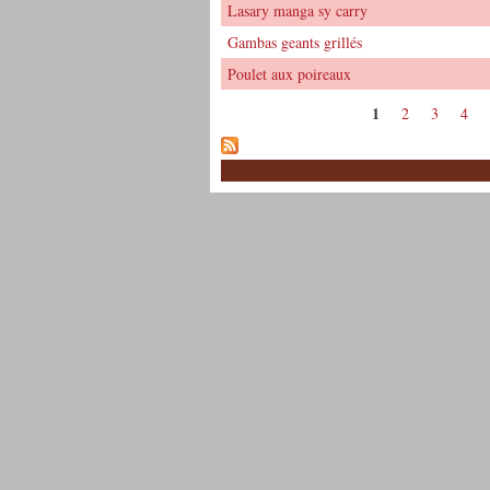
Lasary manga sy carry
Gambas geants grillés
Poulet aux poireaux
1
2
3
4
Pages