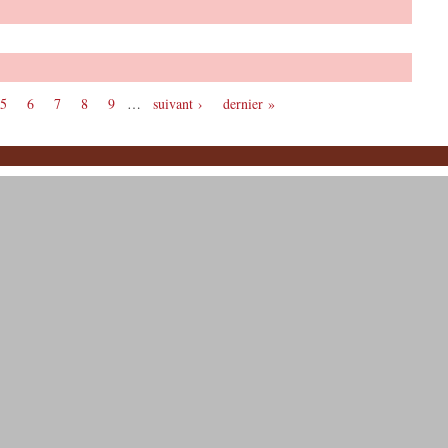
5
6
7
8
9
…
suivant ›
dernier »