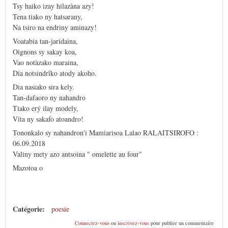
Tsy haiko izay hilazàna azy!
Tena tiako ny hatsarany,
Na tsiro na endriny aminazy!
Voatabia tan-jaridaina,
Oignons sy sakay koa,
Vao notàzako maraina,
Dia notsindrîko atody akoho.
Dia nasiako sira kely.
Tan-dafaoro ny nahandro
Tiako erý ilay modely,
Vita ny sakafo atoandro!
Tononkalo sy nahandron'i Mamiarisoa Lalao RALAITSIROFO :
06.09.2018
Valiny mety azo antsoina " omelette au four"
Mazotoa o
Catégorie:
poesie
Connectez-vous
ou
inscrivez-vous
pour publier un commentaire