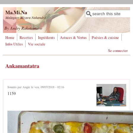
Aller au contenu principal
Ma.Mi.Na
Rechercher
Formulaire de
Malagasy Mizara Nahandro
recherche
By Andry Rakotomavo
Home
Recettes
Ingrédients
Astuces & Vertus
Poésies & cuisine
Infos Utiles
Vie sociale
Se connecter
Ankamantatra
Soumis par
Angie
le ven, 09/07/2018 - 02:16
1159