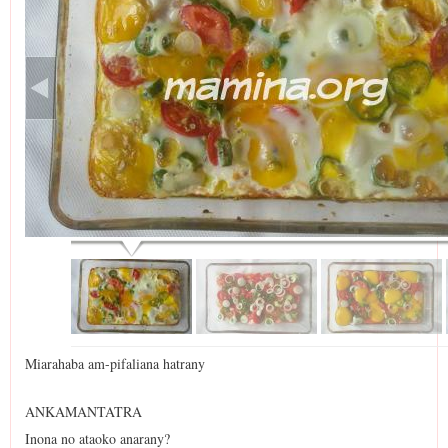
Miarahaba am-pifaliana hatrany
ANKAMANTATRA
Inona no ataoko anarany?