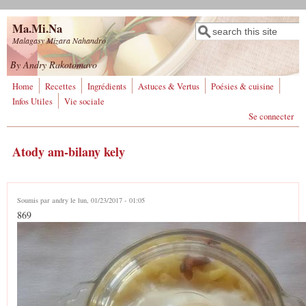
Aller au contenu principal
Ma.Mi.Na
Rechercher
Formulaire de
Malagasy Mizara Nahandro
recherche
By Andry Rakotomavo
Home
Recettes
Ingrédients
Astuces & Vertus
Poésies & cuisine
Infos Utiles
Vie sociale
Se connecter
Atody am-bilany kely
Soumis par
andry
le lun, 01/23/2017 - 01:05
869