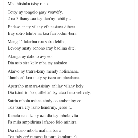
Mba hitsiaka tsisy rano.
Totoy ny tongolo gasy voavôfy,
2 na 3 ihany sao tsy tian'ny rabôfy...
Endaso anaty vilany efa nasiana dibera,
Iray sotro lehibe na koa faribodim-bera.
Mangalà lafarina roa sotro lehibe,
Levony anaty ronono iray baolina dité.
Afangaroy daholo avy eo,
Dia asio sira kely mba tsy ankaleo!
Alaivo ny tratra-keny mendy nofisahana,
"Jambon" koa mety sy tsara ampiarahana.
Apetraho manara-tsisiny an'ilay vilany kely
Dia tsindrio "coquillette" tsy atao feno velively.
Satria mbola asiana atody eo amboniny eo,
Toa tsara ery izato hendriny, jereo !...
Kanefa na d'izany aza dia tsy mbola vita
Fa mila ampidirina lafaoro folo minitra.
Dia ohano mbola mafana tsara
Toa faly erý ramose fa tsara karakara ;)