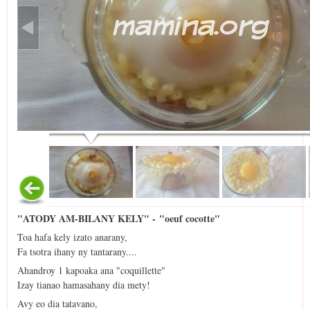
"ATODY AM-BILANY KELY" - "oeuf cocotte"
Toa hafa kely izato anarany,
Fa tsotra ihany ny tantarany....
Ahandroy 1 kapoaka ana "coquillette"
Izay tianao hamasahany dia mety!
Avy eo dia tatavano,