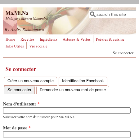
Aller au contenu principal
Ma.Mi.Na
Rechercher
Formulaire de
Malagasy Mizara Nahandro
recherche
By Andry Rakotomavo
Home
Recettes
Ingrédients
Astuces & Vertus
Poésies & cuisine
Infos Utiles
Vie sociale
Se connecter
Se connecter
Créer un nouveau compte
Identification Facebook
Onglets principaux
Se connecter
(onglet actif)
Demander un nouveau mot de passe
Nom d'utilisateur
*
Saisissez votre nom d'utilisateur pour Ma.Mi.Na.
Mot de passe
*