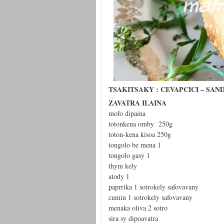
TSAKITSAKY : CEVAPCICI – SAND
ZAVATRA ILAINA
mofo dipaina
totonkena omby 250g
toton-kena kisoa 250g
tongolo be mena 1
tongolo gasy 1
thym kely
atody 1
paprrika 1 sotrokely safovavany
cumin 1 sotrokely safovavany
menaka oliva 2 sotro
sira sy dipoavatra