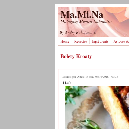
Aller au contenu principal
Ma.Mi.Na
Malagasy Mizara Nahandro
By Andry Rakotomavo
Home
Recettes
Ingrédients
Astuces &
Bolety Kroaty
Soumis par
Angie
le sam, 06/16/2018 - 03:33
1140