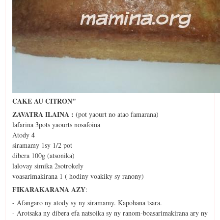
CAKE AU CITRON"
ZAVATRA ILAINA :
(pot yaourt no atao famarana)
lafarina 3pots yaourts nosafoina
Atody 4
siramamy 1sy 1/2 pot
dibera 100g (atsonika)
lalovay simika 2sotrokely
voasarimakirana 1 ( hodiny voakiky sy ranony)
FIKARAKARANA AZY
:
- Afangaro ny atody sy ny siramamy. Kapohana tsara.
- Arotsaka ny dibera efa natsoika sy ny ranom-boasarimakirana ary ny