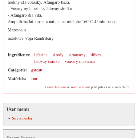
hodiny efa voakiky. Afangaro tsara.
- Farany ny lafaria sy lalovay simika.
- Afangaro dia vita.
Ampidirina lafaoro efa nafanaina mialoha 160°C 45minitra eo.
Mazotoa o
natolotr'i Voja Randribary
Ingrédients:
lafarina
Atody
siramamy
dibera
lalovay simika
voasary makirana
Catégorie:
gateau
Matériels:
four
Connectez-vous
ou
inscrivez-vous
pour publier un commentaire
User menu
Se connecter
Recette Numero: