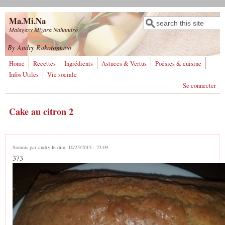
Aller au contenu principal
Ma.Mi.Na
Rechercher
Formulaire de
Malagasy Mizara Nahandro
recherche
By Andry Rakotomavo
Home
Recettes
Ingrédients
Astuces & Vertus
Poésies & cuisine
Infos Utiles
Vie sociale
Se connecter
Cake au citron 2
Soumis par
andry
le dim, 10/25/2015 - 23:09
373