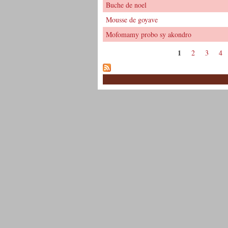
Buche de noel
Mousse de goyave
Mofomamy probo sy akondro
1
2
3
4
Pages