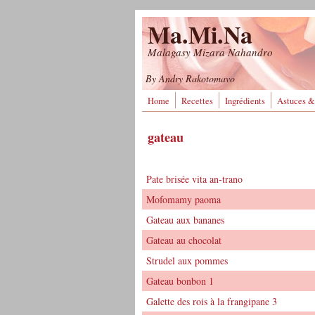
Aller au contenu principal
Ma.Mi.Na
Malagasy Mizara Nahandro
By Andry Rakotomavo
Home
Recettes
Ingrédients
Astuces &
gateau
Pate brisée vita an-trano
Mofomamy paoma
Gateau aux bananes
Gateau au chocolat
Strudel aux pommes
Gateau bonbon 1
Galette des rois à la frangipane 3