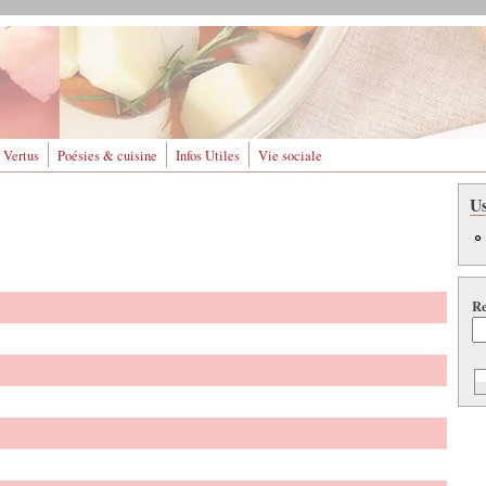
 Vertus
Poésies & cuisine
Infos Utiles
Vie sociale
U
Re