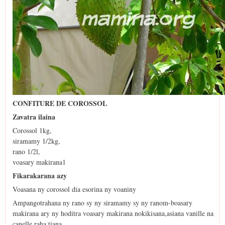
CONFITURE DE COROSSOL
Zavatra ilaina
Corossol 1kg,
siramamy 1/2kg,
rano 1/2l,
voasary makirana1
Fikarakarana azy
Voasana ny corossol dia esorina ny voaniny
Ampangotrahana ny rano sy ny siramamy sy ny ranom-boasary
makirana ary ny hoditra voasary makirana nokikisana,asiana vanille na
canelle raha tiana