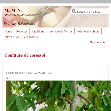
Aller au contenu principal
Ma.Mi.Na
Rechercher
Formulaire de
Malagasy Mizara Nahandro
recherche
By Andry Rakotomavo
Home
Recettes
Ingrédients
Astuces & Vertus
Poésies & cuisine
Infos Utiles
Vie sociale
Se connecter
Confiture de corossol
Soumis par
andry
le mar, 02/10/2015 - 00:37
42