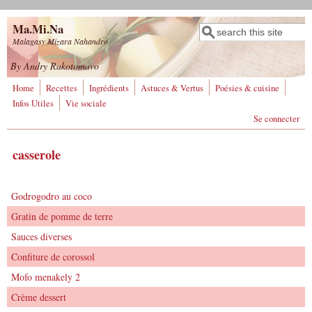
Aller au contenu principal
Ma.Mi.Na
Rechercher
Formulaire de
Malagasy Mizara Nahandro
recherche
By Andry Rakotomavo
Home
Recettes
Ingrédients
Astuces & Vertus
Poésies & cuisine
Infos Utiles
Vie sociale
Se connecter
casserole
Godrogodro au coco
Gratin de pomme de terre
Sauces diverses
Confiture de corossol
Mofo menakely 2
Crème dessert