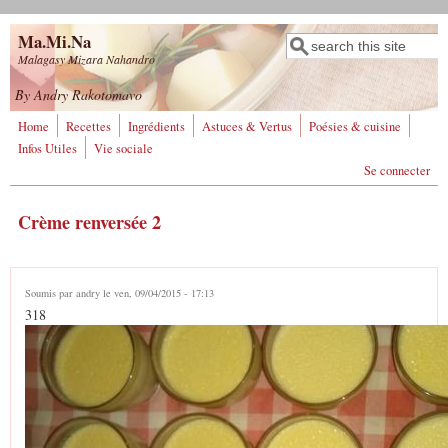
Aller au contenu principal
Ma.Mi.Na
Rechercher
Formulaire de
Malagasy Mizara Nahandro
recherche
By Andry Rakotomavo
Home
Recettes
Ingrédients
Astuces & Vertus
Poésies & cuisine
Infos Utiles
Vie sociale
Se connecter
Crème renversée 2
Soumis par
andry
le ven, 09/04/2015 - 17:13
318