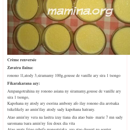
Crème renversée
Zavatra ilaina:
ronono 1l,atody 3,siramamy 100g,gousse de vanille ary sira 1 tsongo
Fikarakarana azy:
Ampangotrahina ny ronono asiana ny siramamy,gousse de vanille ary
sira 1 tsongo,
Kapohana ny atody ary esorina ambony afo ilay ronono dia arotsaka
tsikelikely ao amin'ilay atody sady kapohana hatrany.
Atao amin'ny vera na lasitra izay tiana dia atao bain- marie 7 mn sady
saromana tsara amin'ny feu doux dia vita
Atao anaty frigo rehefa mangatsiaka, azo atao dessert na gouter