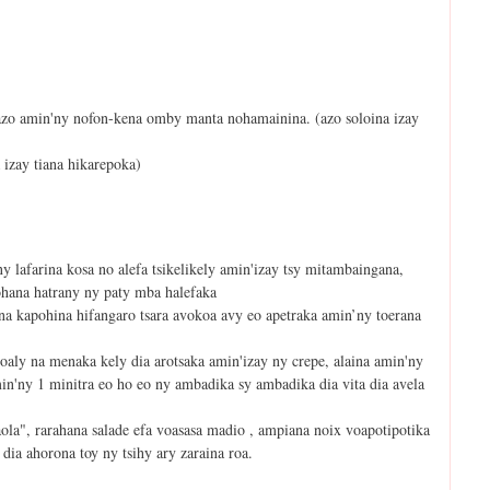
a azo amin'ny nofon-kena omby manta nohamainina. (azo soloina izay
izay tiana hikarepoka)
ny lafarina kosa no alefa tsikelikely amin'izay tsy mitambaingana,
pohana hatrany ny paty mba halefaka
ana kapohina hifangaro tsara avokoa avy eo apetraka amin’ny toerana
poaly na menaka kely dia arotsaka amin'izay ny crepe, alaina amin'ny
min'ny 1 minitra eo ho eo ny ambadika sy ambadika dia vita dia avela
saola", rarahana salade efa voasasa madio , ampiana noix voapotipotika
dia ahorona toy ny tsihy ary zaraina roa.