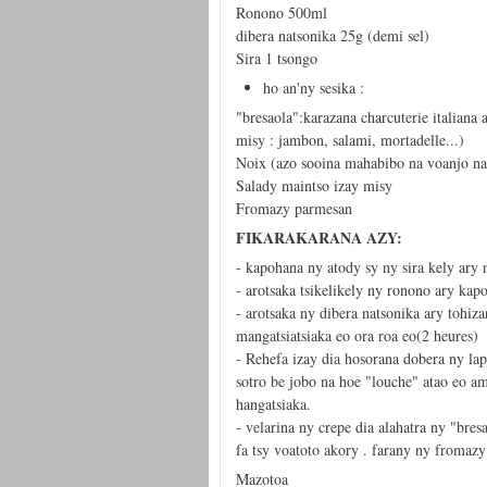
Ronono 500ml
dibera natsonika 25g (demi sel)
Sira 1 tsongo
ho an'ny sesika :
"bresaola":karazana charcuterie italian
misy : jambon, salami, mortadelle...)
Noix (azo sooina mahabibo na voanjo na 
Salady maintso izay misy
Fromazy parmesan
FIKARAKARANA AZY:
- kapohana ny atody sy ny sira kely ary 
- arotsaka tsikelikely ny ronono ary ka
- arotsaka ny dibera natsonika ary tohiz
mangatsiatsiaka eo ora roa eo(2 heures)
- Rehefa izay dia hosorana dobera ny la
sotro be jobo na hoe "louche" atao eo a
hangatsiaka.
- velarina ny crepe dia alahatra ny "bre
fa tsy voatoto akory . farany ny fromazy 
Mazotoa