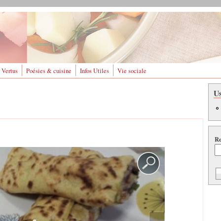
 Vertus
Poésies & cuisine
Infos Utiles
Vie sociale
U
Re