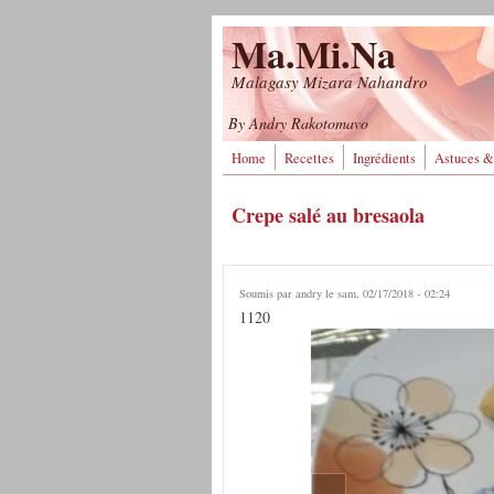
Aller au contenu principal
Ma.Mi.Na
Malagasy Mizara Nahandro
By Andry Rakotomavo
Home
Recettes
Ingrédients
Astuces &
Crepe salé au bresaola
Soumis par
andry
le sam, 02/17/2018 - 02:24
1120