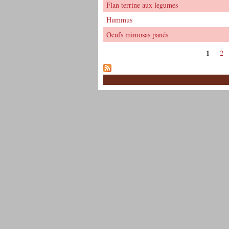
Flan terrine aux legumes
Hummus
Oeufs mimosas panés
1
2
Pages