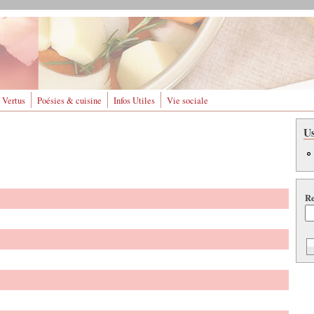
 Vertus
Poésies & cuisine
Infos Utiles
Vie sociale
U
Re