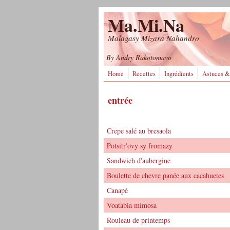
Aller au contenu principal
Ma.Mi.Na
Malagasy Mizara Nahandro
By Andry Rakotomavo
Home
Recettes
Ingrédients
Astuces &
entrée
Crepe salé au bresaola
Potsitr'ovy sy fromazy
Sandwich d'aubergine
Boulette de chevre panée aux cacahuetes
Canapé
Voatabia mimosa
Rouleau de printemps