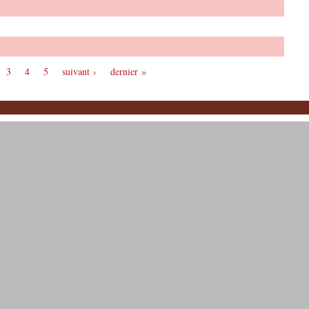
3
4
5
suivant ›
dernier »