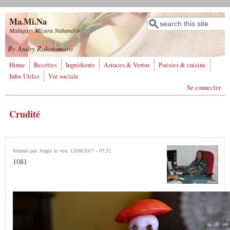
Aller au contenu principal
Ma.Mi.Na
Rechercher
Formulaire de
Malagasy Mizara Nahandro
recherche
By Andry Rakotomavo
Home
Recettes
Ingrédients
Astuces & Vertus
Poésies & cuisine
Infos Utiles
Vie sociale
Se connecter
Crudité
Soumis par
Angie
le ven, 12/08/2017 - 07:32
1081