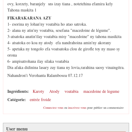
ovy, korzety, baranjely sns izay tiana , notetehina efamira kely
Tahona maskita 1
FIKARAKARANA AZY
1- esorina ny lohan'ny voatabia ho atao satroka.
2- alana ny atin'ny voatabia, sesefana "macedoine de légume".
3-atsatoka anatin'ilay voatabia misy "macedoine" ny tahona masikita
4- atsatoka eo koa ny atody efa nandrahoina amin'ny akorany
5- apetaka ny tongolo efa voatsatoka clou de girofle toy ny maso sy
orona
6- ampisatrohana ilay silaka voatabia
Dia afaka didinina lasary zay tiana ny lovia,rarahina saosy vinaingitra.
Nahandron'i Verohanta Ralambosoa 07.12.17
Ingrédients:
Karoty
Atody
voatabia
macedoine de legume
Catégorie:
entrée froide
Connectez-vous
ou
inscrivez-vous
pour publier un commentaire
User menu