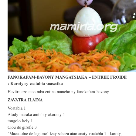
FANOKAFAM-BAVONY MANGATSIAKA – ENTREE FROIDE
: Karoty sy voatabia voasesika
Hevitra azo atao mba entina maneho ny fanokafam-bavony
ZAVATRA ILAINA
Voatabia 1
Atody masaka amin'ny akorany 1
tongolo kely 1
Clou de girofle 3
"Macedoine de legume" izay sahaza atao anaty voatabia 1 : karoty,